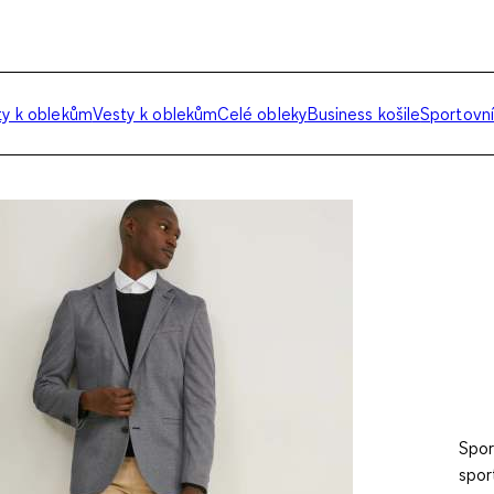
ty k oblekům
Vesty k oblekům
Celé obleky
Business košile
Sportovní
Spor
spor