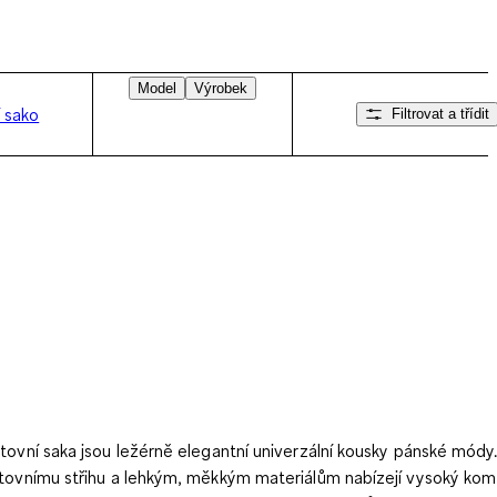
Model
Výrobek
 sako
Filtrovat a třídit
Přejeďte doprava
tovní saka jsou ležérně elegantní univerzální kousky pánské módy.
tovnímu střihu a lehkým, měkkým materiálům nabízejí vysoký komf