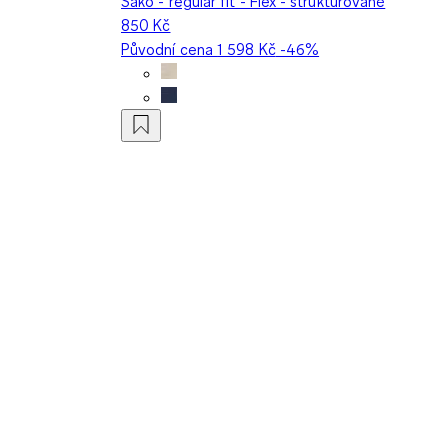
Sako - regular fit - Flex - strukturované
850 Kč
Původní cena
1 598 Kč
-46%