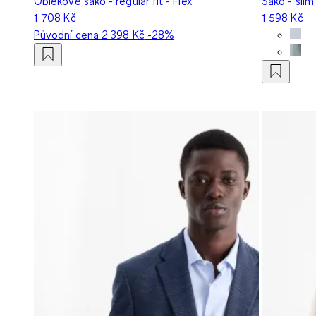
Oblekové sako - regular fit - Flex
Sako - slim 
1 708 Kč
1 598 Kč
Původní cena
2 398 Kč
-28%