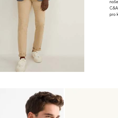
noše
C&A 
pro 