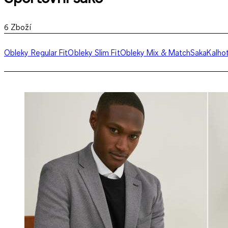
6
Zboží
Obleky Regular Fit
Obleky Slim Fit
Obleky Mix & Match
Saka
Kalho