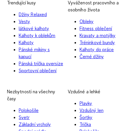
Trendující kusy
Vyváženost pracovního a
osobního života
Džíny Relaxed
Vesty
Obleky
látkové kalhoty
Fitness oblečení
Kalhoty k oblekům
Kravaty a motýlky
Kalhoty
Tréninkové bundy
Pánské mikiny s
Kalhoty do práce
kapucí
Černé džíny
Pánská trička oversize
Sportovní oblečení
Nezbytnosti na všechny
Vzdušné a lehké
časy
Plavky
Polokošile
Vzdušný len
Svetr
Šortky
Základní vrcholy
Trička