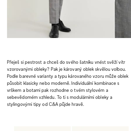
Přeješ si pestrost a chceš do svého šatníku vnést svěží vítr
vzorovanými obleky? Pak je károvaný oblek skvělou volbou.
Podle barevné varianty a typu károvaného vzoru může oblek
působit klasicky nebo moderně. Individuální kombinace s
vrškem a botami pak rozhodne o tvém stylovém a
sebevědomém vzhledu. To ti s modulárními obleky a
stylingovými tipy od C&A půjde hravě.