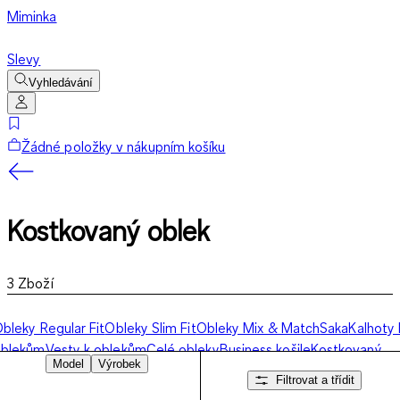
Miminka
Slevy
Vyhledávání
Žádné položky v nákupním košíku
Kostkovaný oblek
3
Zboží
bleky Regular Fit
Obleky Slim Fit
Obleky Mix & Match
Saka
Kalhoty 
oblekům
Vesty k oblekům
Celé obleky
Business košile
Kostkovaný
Model
Výrobek
blek
Filtrovat a třídit