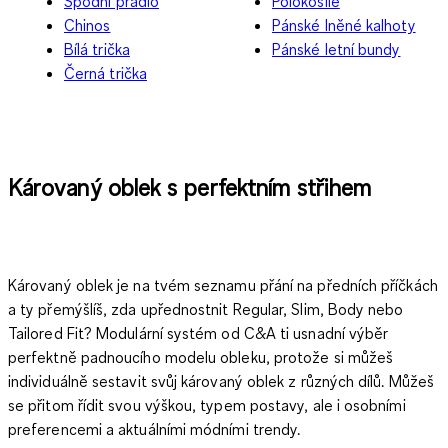
Spodní prádlo
Polokošile
Chinos
Pánské lněné kalhoty
Bílá trička
Pánské letní bundy
Černá trička
Károvaný oblek s perfektním střihem
Károvaný oblek je na tvém seznamu přání na předních příčkách
a ty přemýšlíš, zda upřednostnit Regular, Slim, Body nebo
Tailored Fit? Modulární systém od C&A ti usnadní výběr
perfektně padnoucího modelu obleku, protože si můžeš
individuálně sestavit svůj károvaný oblek z různých dílů. Můžeš
se přitom řídit svou výškou, typem postavy, ale i osobními
preferencemi a aktuálními módními trendy.