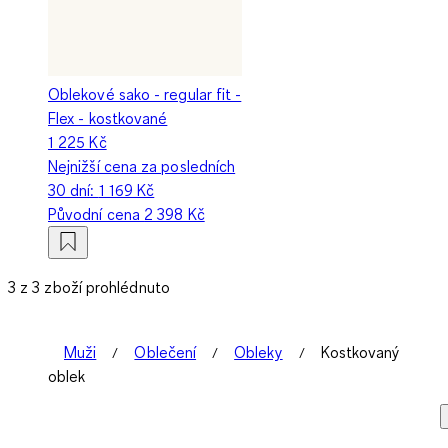
Oblekové sako - regular fit -
Flex - kostkované
1 225 Kč
Nejnižší cena za posledních
30 dní:
1 169 Kč
Původní cena
2 398 Kč
3 z 3 zboží prohlédnuto
Muži
Oblečení
Obleky
Kostkovaný
oblek