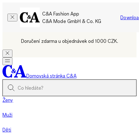
C&A Fashion App
Downloa
C&A Mode GmbH & Co. KG
Doručení zdarma u objednávek od 1000 CZK.
Domovská stránka C&A
Ženy
Muži
Děti