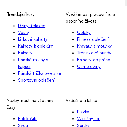
Trendující kusy
Vyváženost pracovního a
osobního života
Džíny Relaxed
Vesty
Obleky
látkové kalhoty
Fitness oblečení
Kalhoty k oblekům
Kravaty a motýlky
Kalhoty
Tréninkové bundy
Pánské mikiny s
Kalhoty do práce
kapucí
Černé džíny
Pánská trička oversize
Sportovní oblečení
Nezbytnosti na všechny
Vzdušné a lehké
časy
Plavky
Polokošile
Vzdušný len
Svetr
Šortky