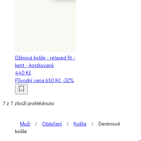
Džínová košile - relaxed fit -
kent - kostkovaná
440 Kč
Původní cena
650 Kč
-32%
7 z 7 zboží prohlédnuto
Muži
Oblečení
Košile
Denimové
košile