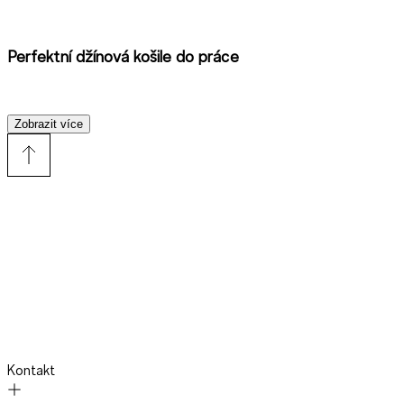
Perfektní džínová košile do práce
Zobrazit více
Ve většině firem džínová košile nepatří mezi dress code, ale
pokud si můžete dovolit nosit do práce ležérní oblečení,
džínová košile je vždy dobrou volbou
. Platí to zejména pro
kreativní profese, kde můžete bez obav do outfitu vložit
osobní styl. Košile do práce by měla být jednoduchá, bez
výrazného praní a efektů. Perfektně ji doplní sako, chino
kalhoty a elegantní kožené boty. Sako můžete nahradit i
stylovým svetr, což outfitu dodá sportovní nádech, ale stále
zůstane elegantní.
Kontakt
Džínová košile na rande