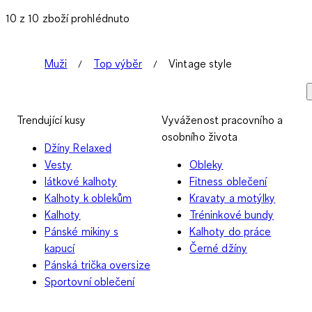
10 z 10 zboží prohlédnuto
Muži
Top výběr
Vintage style
Trendující kusy
Vyváženost pracovního a
osobního života
Džíny Relaxed
Vesty
Obleky
látkové kalhoty
Fitness oblečení
Kalhoty k oblekům
Kravaty a motýlky
Kalhoty
Tréninkové bundy
Pánské mikiny s
Kalhoty do práce
kapucí
Černé džíny
Pánská trička oversize
Sportovní oblečení