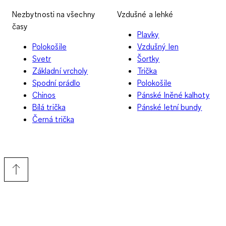
Nezbytnosti na všechny
Vzdušné a lehké
časy
Plavky
Polokošile
Vzdušný len
Svetr
Šortky
Základní vrcholy
Trička
Spodní prádlo
Polokošile
Chinos
Pánské lněné kalhoty
Bílá trička
Pánské letní bundy
Černá trička