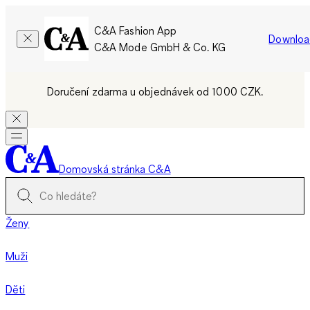
C&A Fashion App
Downloa
C&A Mode GmbH & Co. KG
Doručení zdarma u objednávek od 1000 CZK.
Domovská stránka C&A
Ženy
Muži
Děti