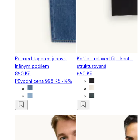
Relaxed tapered jeans s
Košile - relaxed fit - kent -
lněným podílem
strukturovaná
850 Kč
650 Kč
Původní cena
998 Kč
-14%