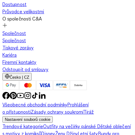
Dostupnost
Průvodce velikostmi
O společnosti C&A
Společnost
Společnost
Tiskové zprávy
Kariéra
Firemní kontakty
Odstoupit od smlouvy
Česko | CZ
Všeobecné obchodní podmínky
Prohlášení
o přístupnosti
Zásady ochrany soukromí
Tiráž
Nastavení souborů cookie
Trendové kategorie
Outfity na večírky pánské
Dětské oblečení
s motivy z komiksů
Disney
Ženy Džíny
Letní šaty
Bundy pro