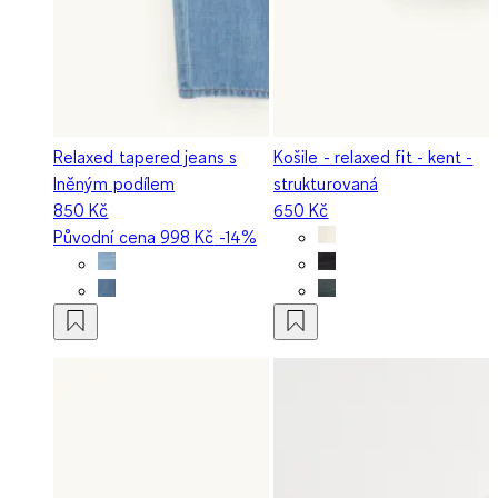
Relaxed tapered jeans s
Košile - relaxed fit - kent -
lněným podílem
strukturovaná
850 Kč
650 Kč
Původní cena
998 Kč
-14%