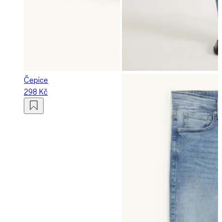
Čepice
298 Kč