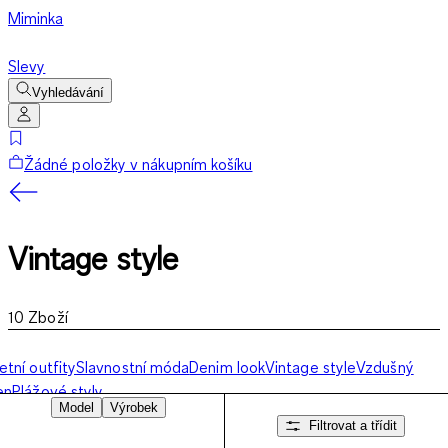
Miminka
Slevy
Vyhledávání
Žádné položky v nákupním košíku
Vintage style
10
Zboží
etní outfity
Slavnostní móda
Denim look
Vintage style
Vzdušný
en
Plážové styly
Model
Výrobek
Filtrovat a třídit