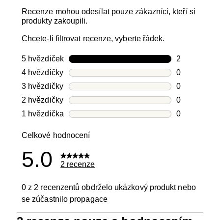
Recenze mohou odesílat pouze zákazníci, kteří si
produkty zakoupili.
Chcete-li filtrovat recenze, vyberte řádek.
5 hvězdiček
hvězdičky
2
Počet recen
4 hvězdičky
hvězdičky
0
Počet recen
3 hvězdičky
hvězdičky
0
Počet recen
2 hvězdičky
hvězdičky
0
Počet recen
1 hvězdička
hvězdičky
0
Počet recen
Celkové hodnocení
5.0
2 recenze
0 z 2 recenzentů obdrželo ukázkový produkt nebo
se zúčastnilo propagace
1