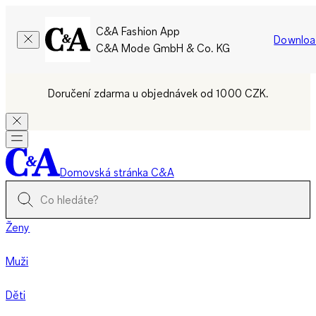
C&A Fashion App
Downloa
C&A Mode GmbH & Co. KG
Doručení zdarma u objednávek od 1000 CZK.
Domovská stránka C&A
Ženy
Muži
Děti