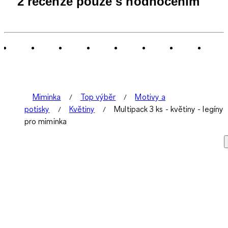
2 recenze pouze s hodnocením
až
0
ze
2
Recenze.
Miminka
Top výběr
Motivy a
potisky
Květiny
Multipack 3 ks - květiny - legíny
pro miminka