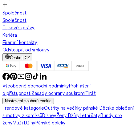
Společnost
Společnost
Tiskové zprávy
Kariéra
Firemní kontakty
Odstoupit od smlouvy
Česko | CZ
Všeobecné obchodní podmínky
Prohlášení
o přístupnosti
Zásady ochrany soukromí
Tiráž
Nastavení souborů cookie
Trendové kategorie
Outfity na večírky pánské
Dětské oblečení
s motivy z komiksů
Disney
Ženy Džíny
Letní šaty
Bundy pro
ženy
Muži Džíny
Pánské obleky