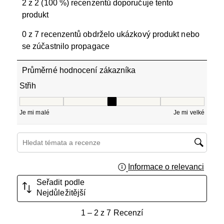
2 z 2 (100 %) recenzentů doporučuje tento
produkt
0 z 7 recenzentů obdrželo ukázkový produkt nebo
se zúčastnilo propagace
Průměrné hodnocení zákazníka
Střih
Střih, 3 z 5, kde 1 se rovná Je mi malé a 5 se rovná Je mi
Je mi malé
Je mi velké
Hledání témat a recenzí – oblast vyhledávání
Informace o relevanci
Zobraz
Seřadit podle
Nejdůležitější
1
1
–
2 z 7
Recenzí
až