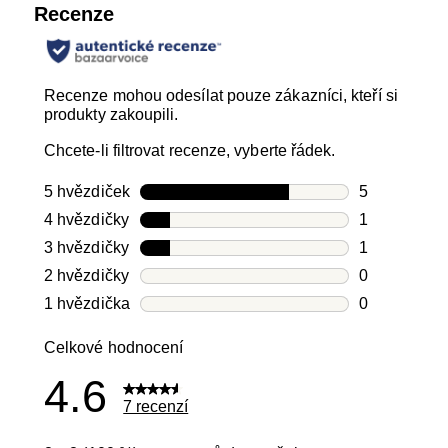
Recenze
Recenze mohou odesílat pouze zákazníci, kteří si
produkty zakoupili.
Chcete-li filtrovat recenze, vyberte řádek.
5 hvězdiček
hvězdičky
5
Počet recen
4 hvězdičky
hvězdičky
1
Počet recen
3 hvězdičky
hvězdičky
1
Počet recen
2 hvězdičky
hvězdičky
0
Počet recen
1 hvězdička
hvězdičky
0
Počet recen
Celkové hodnocení
4.6
7 recenzí