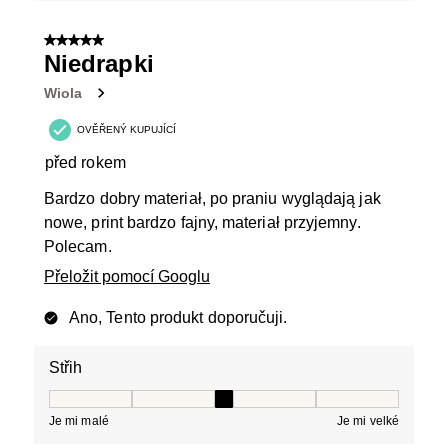
5 z 5 hvězdiček.
Niedrapki
Wiola
OVĚŘENÝ KUPUJÍCÍ
před rokem
Bardzo dobry materiał, po praniu wyglądają jak
nowe, print bardzo fajny, materiał przyjemny.
Polecam.
Přeložit pomocí Googlu
Ano, Tento produkt doporučuji.
Střih
Střih, 3 z 5, kde 1 se rovná Je mi malé a 5 se rovná Je 
Je mi malé
Je mi velké