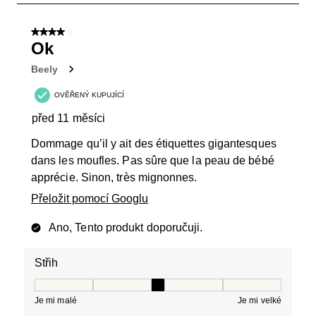
2
z
4 z 5 hvězdiček.
7
Ok
Recenzí.
Beely
OVĚŘENÝ KUPUJÍCÍ
před 11 měsíci
Dommage qu’il y ait des étiquettes gigantesques
dans les moufles. Pas sûre que la peau de bébé
apprécie. Sinon, très mignonnes.
Přeložit pomocí Googlu
Ano, Tento produkt doporučuji.
Střih
Střih, 3 z 5, kde 1 se rovná Je mi malé a 5 se rovná Je 
Je mi malé
Je mi velké