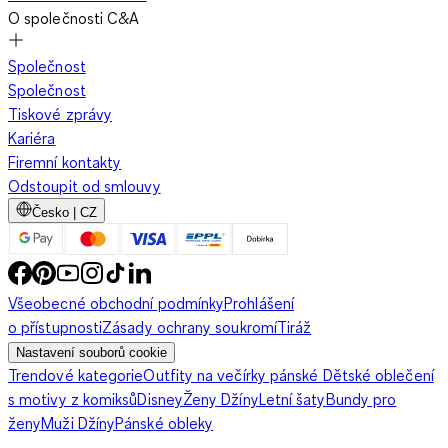
O společnosti C&A
Společnost
Společnost
Tiskové zprávy
Kariéra
Firemní kontakty
Odstoupit od smlouvy
Česko | CZ
Všeobecné obchodní podmínky
Prohlášení
o přístupnosti
Zásady ochrany soukromí
Tiráž
Nastavení souborů cookie
Trendové kategorie
Outfity na večírky pánské
Dětské oblečení
s motivy z komiksů
Disney
Ženy Džíny
Letní šaty
Bundy pro
ženy
Muži Džíny
Pánské obleky