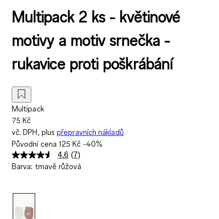
Multipack 2 ks - květinové
motivy a motiv srnečka -
rukavice proti poškrábání
Multipack
75 Kč
vč. DPH, plus
přepravních nákladů
Původní cena
125 Kč
-40%
4.6
(7)
Přečtěte
Barva
:
tmavě růžová
si
7
recenzí.
Stejný
odkaz
na
stránku.