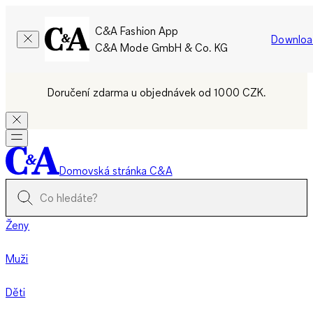
C&A Fashion App
Downloa
C&A Mode GmbH & Co. KG
Doručení zdarma u objednávek od 1000 CZK.
Domovská stránka C&A
Ženy
Muži
Děti