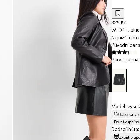
325 Kč
vč. DPH, plus
Nejnižší cena
Původní cen
Barva
:
černá
Model: vysok
Tabulka vel
Do nákupního
Dodací lhůta:
Zkontrolujt