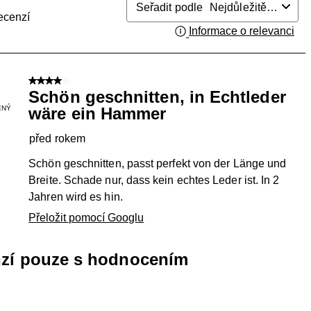
Seřadit podle
Nejdůležitější
ecenzí
Informace o relevanci
Zob
4 z 5 hvězdiček.
Schön geschnitten, in Echtleder
ENÝ
wäre ein Hammer
před rokem
Schön geschnitten, passt perfekt von der Länge und
Breite. Schade nur, dass kein echtes Leder ist. In 2
Jahren wird es hin.
Přeložit pomocí Googlu
nzí pouze s hodnocením