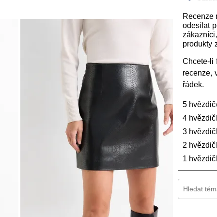
Recenze
odesílat 
zákazníci, 
produkty z
Chcete-li f
recenze, 
řádek.
5 hvězdič
4 hvězdič
3 hvězdič
2 hvězdič
1 hvězdič
Hledání tém
1