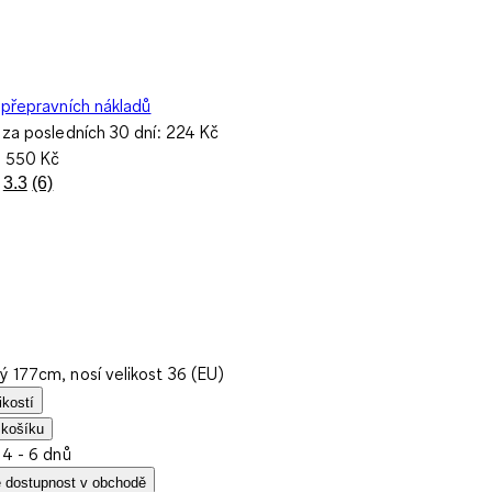
přepravních nákladů
 za posledních 30 dní:
224 Kč
a
550 Kč
3.3
(6)
Přečtěte
si
6
recenzí.
Stejný
odkaz
na
stránku.
ý 177cm, nosí velikost 36 (EU)
ikostí
 košíku
 4 - 6 dnů
e dostupnost v obchodě