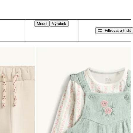
Model
Výrobek
Filtrovat a třídit
Přejeďte doprava