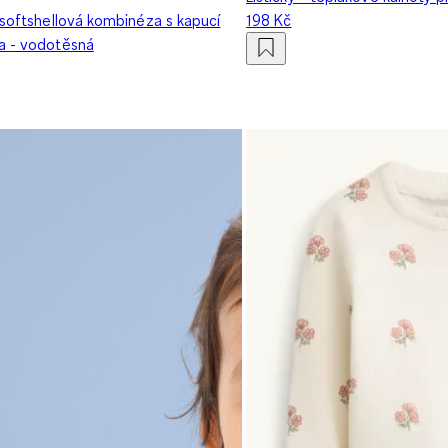
 softshellová kombinéza s kapucí
198 Kč
a - vodotěsná