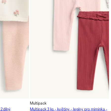
Multipack
 2dílný
Multipack 3 ks - květiny - legíny pro miminka -