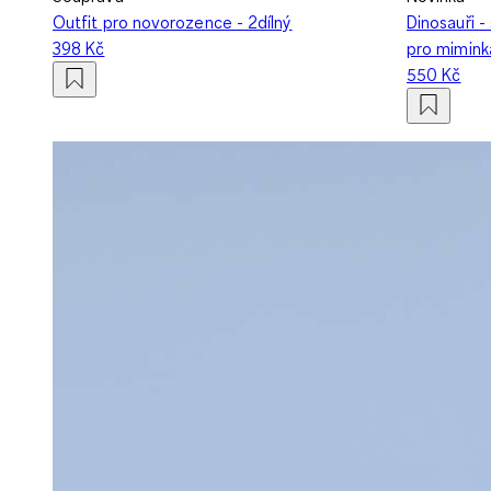
Outfit pro novorozence - 2dílný
Dinosauři -
398 Kč
pro mimink
550 Kč