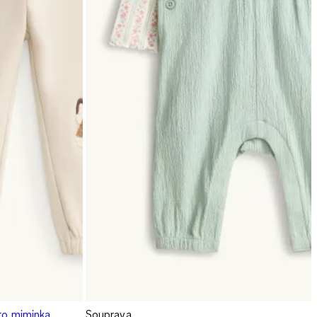
pro miminka
Souprava