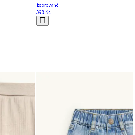
žebrované
398 Kč