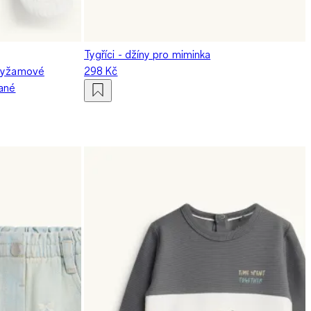
Tygříci - džíny pro miminka
 pyžamové
298 Kč
vané