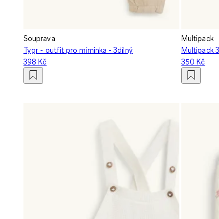
Souprava
Multipack
Tygr - outfit pro miminka - 3dílný
Multipack 3
398 Kč
350 Kč