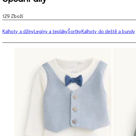
129
Zboží
Kalhoty a džíny
Legíny a tepláky
Šortky
Kalhoty do deště a bundy