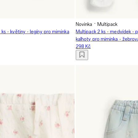
Novinka
Multipack
 ks - květiny - legíny pro miminka
Multipack 2 ks - medvídek -
kalhoty pro miminka - žebro
298 Kč