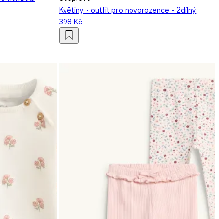
Květiny - outfit pro novorozence - 2dílný
398 Kč