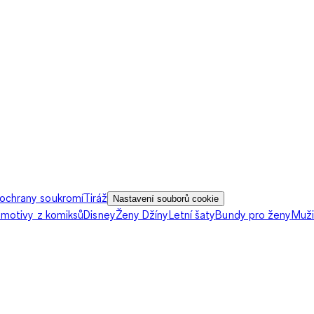
ochrany soukromí
Tiráž
Nastavení souborů cookie
 motivy z komiksů
Disney
Ženy Džíny
Letní šaty
Bundy pro ženy
Muži