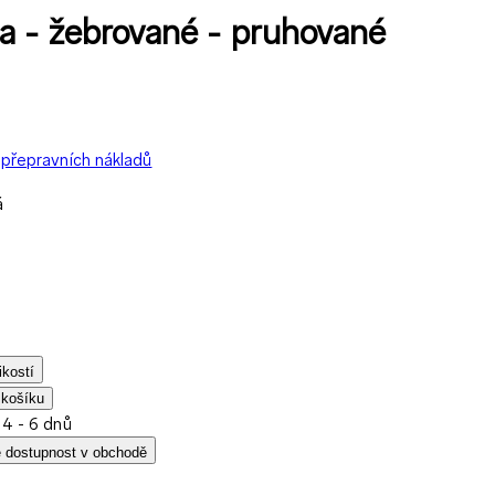
a - žebrované - pruhované
přepravních nákladů
á
ikostí
 košíku
 4 - 6 dnů
e dostupnost v obchodě