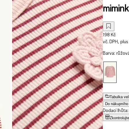
mimink
198 Kč
vč. DPH, plus
Barva
:
růžov
Tabulka vel
Do nákupního
Dodací lhůta:
Zkontrolujt