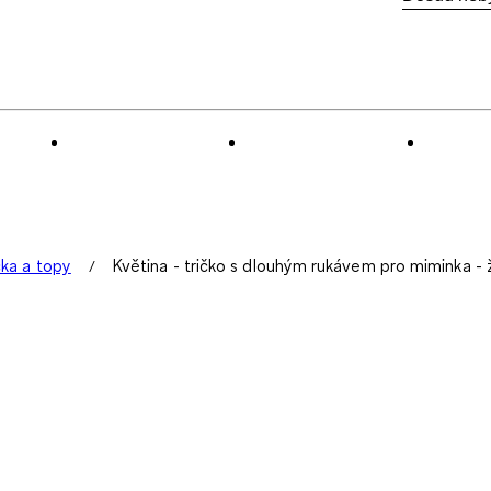
čka a topy
Květina - tričko s dlouhým rukávem pro miminka -