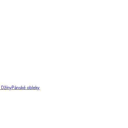
 Džíny
Pánské obleky