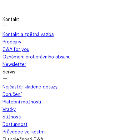
Kontakt
Kontakt a zpětná vazba
Prodejny
C&A for you
Oznámení protiprávního obsahu
Newsletter
Servis
Nejčastěji kladené dotazy
Doručení
Platební možnosti
Vratky
Stížnosti
Dostupnost
Průvodce velikostmi
O společnosti C&A