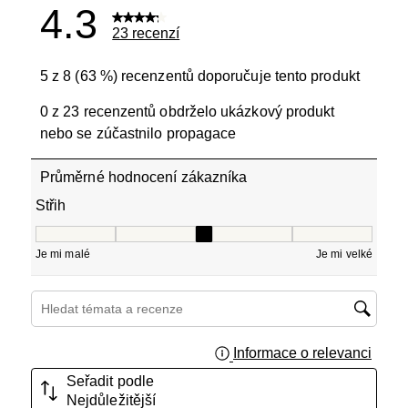
4.3
23 recenzí
5 z 8 (63 %) recenzentů doporučuje tento produkt
0 z 23 recenzentů obdrželo ukázkový produkt
nebo se zúčastnilo propagace
Průměrné hodnocení zákazníka
Střih
Střih, 3 z 5, kde 1 se rovná Je mi malé a 5 se rovná Je mi
Je mi malé
Je mi velké
Hledání témat a recenzí – oblast vyhledávání
Informace o relevanci
Zobraz
Seřadit podle
Nejdůležitější