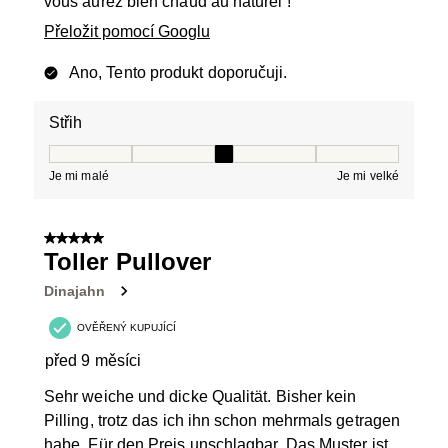
vous aurez bien chaud au naturel !
Přeložit pomocí Googlu
Ano, Tento produkt doporučuji.
Střih
Střih, 3 z 5, kde 1 se rovná Je mi malé a 5 se rovná Je 
Je mi malé
Je mi velké
5 z 5 hvězdiček.
Toller Pullover
Dinajahn
OVĚŘENÝ KUPUJÍCÍ
před 9 měsíci
Sehr weiche und dicke Qualität. Bisher kein
Pilling, trotz das ich ihn schon mehrmals getragen
habe. Für den Preis unschlagbar. Das Muster ist