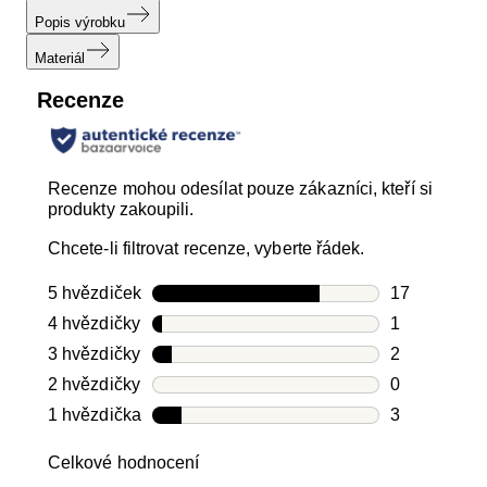
Popis výrobku
Materiál
Recenze
Recenze mohou odesílat pouze zákazníci, kteří si
produkty zakoupili.
Chcete-li filtrovat recenze, vyberte řádek.
5 hvězdiček
hvězdičky
17
Počet recen
4 hvězdičky
hvězdičky
1
Počet recen
3 hvězdičky
hvězdičky
2
Počet recen
2 hvězdičky
hvězdičky
0
Počet recen
1 hvězdička
hvězdičky
3
Počet recen
Celkové hodnocení