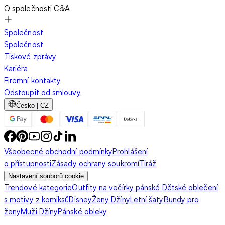
O společnosti C&A
Společnost
Společnost
Tiskové zprávy
Kariéra
Firemní kontakty
Odstoupit od smlouvy
Česko | CZ
Všeobecné obchodní podmínky
Prohlášení
o přístupnosti
Zásady ochrany soukromí
Tiráž
Nastavení souborů cookie
Trendové kategorie
Outfity na večírky pánské
Dětské oblečení
s motivy z komiksů
Disney
Ženy Džíny
Letní šaty
Bundy pro
ženy
Muži Džíny
Pánské obleky