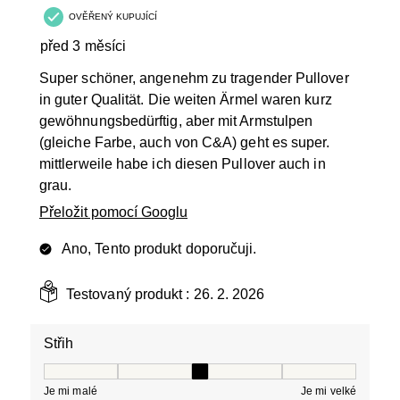
OVĚŘENÝ KUPUJÍCÍ
před 3 měsíci
Super schöner, angenehm zu tragender Pullover
in guter Qualität. Die weiten Ärmel waren kurz
gewöhnungsbedürftig, aber mit Armstulpen
(gleiche Farbe, auch von C&A) geht es super.
mittlerweile habe ich diesen Pullover auch in
grau.
Přeložit pomocí Googlu
Ano, Tento produkt doporučuji.
Testovaný produkt :
26. 2. 2026
Střih
Střih, 3 z 5, kde 1 se rovná Je mi malé a 5 se rovná Je 
Je mi malé
Je mi velké