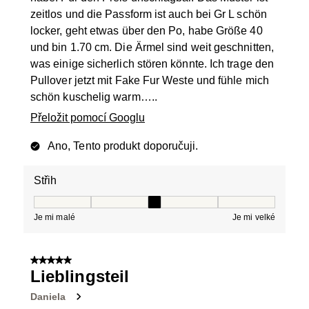
zeitlos und die Passform ist auch bei Gr L schön
locker, geht etwas über den Po, habe Größe 40
und bin 1.70 cm. Die Ärmel sind weit geschnitten,
was einige sicherlich stören könnte. Ich trage den
Pullover jetzt mit Fake Fur Weste und fühle mich
schön kuschelig warm…..
Přeložit pomocí Googlu
Ano, Tento produkt doporučuji.
Střih
Střih, 3 z 5, kde 1 se rovná Je mi malé a 5 se rovná Je 
Je mi malé
Je mi velké
5 z 5 hvězdiček.
Lieblingsteil
Daniela