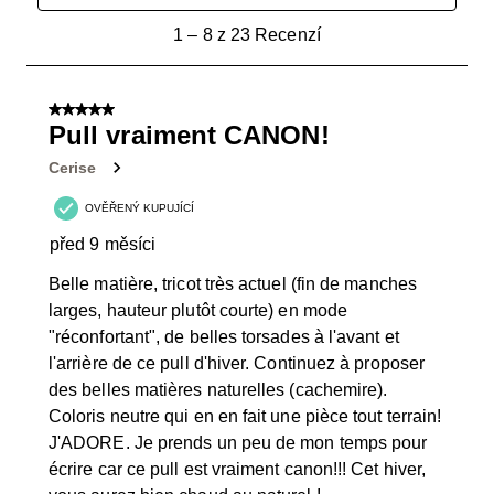
1
1
–
8 z 23
Recenzí
až
8
z
5 z 5 hvězdiček.
23
Pull vraiment CANON!
Recenzí.
Cerise
OVĚŘENÝ KUPUJÍCÍ
před 9 měsíci
Belle matière, tricot très actuel (fin de manches
larges, hauteur plutôt courte) en mode
"réconfortant", de belles torsades à l'avant et
l'arrière de ce pull d'hiver. Continuez à proposer
des belles matières naturelles (cachemire).
Coloris neutre qui en en fait une pièce tout terrain!
J'ADORE. Je prends un peu de mon temps pour
écrire car ce pull est vraiment canon!!! Cet hiver,