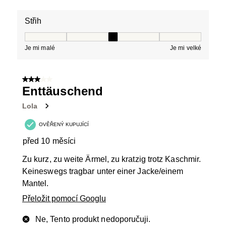
Střih
Střih, 3 z 5, kde 1 se rovná Je mi malé a 5 se rovná Je 
Je mi malé
Je mi velké
3 z 5 hvězdiček.
Enttäuschend
Lola
OVĚŘENÝ KUPUJÍCÍ
před 10 měsíci
Zu kurz, zu weite Ärmel, zu kratzig trotz Kaschmir.
Keineswegs tragbar unter einer Jacke/einem
Mantel.
Přeložit pomocí Googlu
Ne, Tento produkt nedoporučuji.