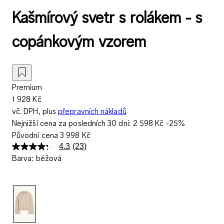
Kašmírový svetr s rolákem - s
copánkovým vzorem
Premium
1 928 Kč
vč. DPH, plus
přepravních nákladů
Nejnižší cena za posledních 30 dní:
2 598 Kč
-25%
Původní cena
3 998 Kč
4.3
(23)
Přečtěte
Barva
:
béžová
si
23
recenzí.
Stejný
odkaz
na
stránku.