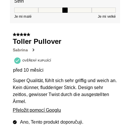
Střih
Střih, 3 z 5, kde 1 se rovná Je mi malé a 5 se rovná Je 
Je mi malé
Je mi velké
5 z 5 hvězdiček.
Toller Pullover
Sabrina
OVĚŘENÝ KUPUJÍCÍ
před 10 měsíci
Super Qualität, fühlt sich sehr griffig und weich an.
Kein dünner, fludderiger Strick. Design sehr
zeitlos, gewisser Twist durch die ausgestellten
Ärmel.
Přeložit pomocí Googlu
Ano, Tento produkt doporučuji.