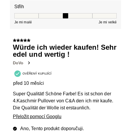
Střih
Střih, 3 z 5, kde 1 se rovná Je mi malé a 5 se rovná Je 
Je mi malé
Je mi velké
5 z 5 hvězdiček.
Würde ich wieder kaufen! Sehr
edel und wertig !
DoVo
OVĚŘENÝ KUPUJÍCÍ
před 10 měsíci
Super Qualität! Schöne Farbe! Es ist schon der
4.Kaschmir Pullover von C&A den ich mir kaufe.
Die Qualität der Wolle ist erstaunlich.
Přeložit pomocí Googlu
Ano, Tento produkt doporučuji.