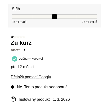
Střih
Střih, 3 z 5, kde 1 se rovná Je mi malé a 5 se rovná Je 
Je mi malé
Je mi velké
1 z 5 hvězdiček.
Zu kurz
Anett
OVĚŘENÝ KUPUJÍCÍ
před 2 měsíci
Přeložit pomocí Googlu
Ne, Tento produkt nedoporučuji.
Testovaný produkt :
1. 3. 2026