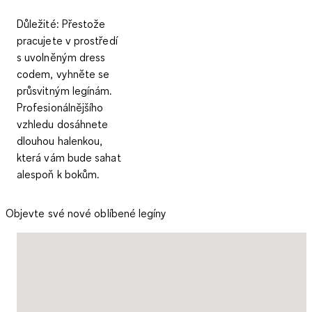
Důležité
: Přestože
pracujete v prostředí
s uvolněným dress
codem, vyhněte se
průsvitným legínám.
Profesionálnějšího
vzhledu dosáhnete
dlouhou halenkou,
která vám bude sahat
alespoň k bokům.
Objevte své nové oblíbené legíny