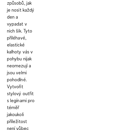
způsobů, jak
je nosit každý
den a
vypadat v
nich šik. Tyto
přiléhavé,
elastické
kalhoty vás v
pohybu nijak
neomezují a
jsou velmi
pohodlné.
Vytvořit
stylový outfit
s legínami pro
téměř
jakoukoli
příležitost
není vůbec