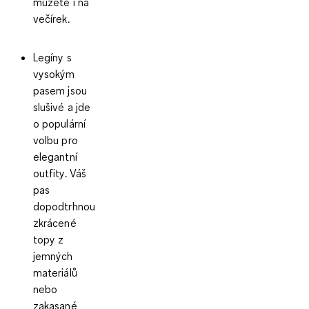
můžete i na
večírek.
Legíny s
vysokým
pasem
jsou
slušivé a jde
o populární
volbu pro
elegantní
outfity. Váš
pas
dopodtrhnou
zkrácené
topy z
jemných
materiálů
nebo
zakasané