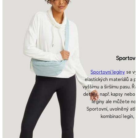
Sportovní
Sportovní legíny
se vy
elastických materiálů
a po
vyššímu a širšímu pasu. Ř
detaily, např. kapsy nebo 
legíny ale můžete nos
Sportovní, uvolněný atle
kombinací legín,
m