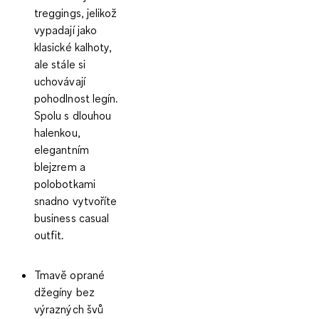
treggings
, jelikož
vypadají jako
klasické kalhoty,
ale stále si
uchovávají
pohodlnost legín.
Spolu s dlouhou
halenkou,
elegantním
blejzrem a
polobotkami
snadno vytvoříte
business casual
outfit.
Tmavě oprané
džegíny
bez
výrazných švů