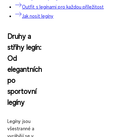
Outfit s legínami pro každou příležitost
Jak nosit legíny
Druhy a
střihy legín:
Od
elegantních
po
sportovní
legíny
Legíny jsou
všestranné a
vyrábějí se v