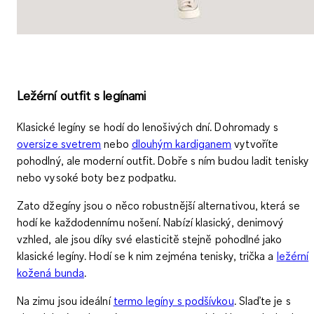
Ležérní outfit s legínami
Klasické legíny
se hodí do lenošivých dní. Dohromady s
oversize svetrem
nebo
dlouhým kardiganem
vytvoříte
pohodlný, ale moderní outfit. Dobře s ním budou ladit tenisky
nebo vysoké boty bez podpatku.
Zato
džegíny
jsou o něco robustnější alternativou, která se
hodí ke každodennímu nošení. Nabízí klasický, denimový
vzhled, ale jsou díky své elasticitě stejně pohodlné jako
klasické legíny. Hodí se k nim zejména tenisky, trička a
ležérní
kožená bunda
.
Na zimu jsou ideální
termo legíny s podšívkou
. Slaďte je s