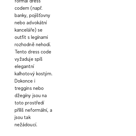
formal dress
codem (např.
banky, pojišťovny
nebo advokátní
kanceláře) se
outfit s legínami
rozhodně nehodí.
Tento dress code
vyžaduje spíš
elegantní
kalhotový kostým.
Dokonce i
treggins nebo
džegíny jsou na
toto prostředí
příliš neformální, a
jsou tak
nežádoucí.