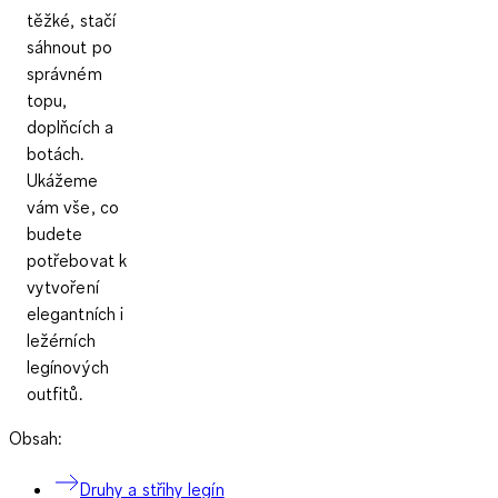
těžké, stačí
sáhnout po
správném
topu,
doplňcích a
botách.
Ukážeme
vám vše, co
budete
potřebovat k
vytvoření
elegantních i
ležérních
legínových
outfitů.
Obsah:
Druhy a střihy legín