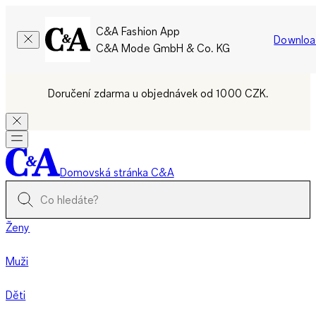
C&A Fashion App
Downloa
C&A Mode GmbH & Co. KG
Doručení zdarma u objednávek od 1000 CZK.
Domovská stránka C&A
Ženy
Muži
Děti