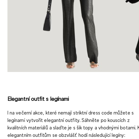
Elegantní outfit s legínami
I na večerní akce, které nemají striktní dress code můžete s
legínami vytvořit elegantní outfity. Sáhněte po kouscích z
kvalitních materiálů a slaďte je s šik topy a vhodnými botami. 
elegantním outfitům se obzvlášť hodí následující legíny: