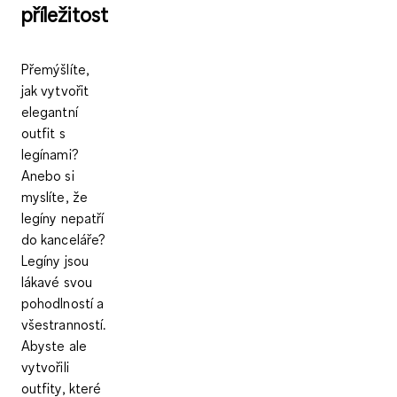
příležitost
Přemýšlíte,
jak vytvořit
elegantní
outfit s
legínami?
Anebo si
myslíte, že
legíny nepatří
do kanceláře?
Legíny jsou
lákavé svou
pohodlností a
všestranností.
Abyste ale
vytvořili
outfity, které