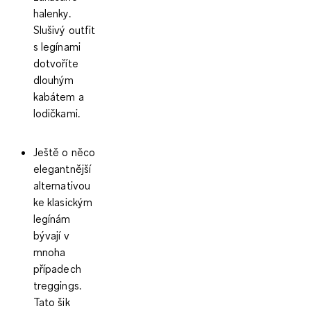
halenky.
Slušivý outfit
s legínami
dotvoříte
dlouhým
kabátem a
lodičkami.
Ještě o něco
elegantnější
alternativou
ke klasickým
legínám
bývají v
mnoha
případech
treggings
.
Tato šik