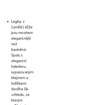
Legíny z
(umělé) kůže
jsou mnohem
elegantnější
než
bavlněné.
Spolu s
elegantní
halenkou,
vypasovaným
blejzrem a
lodičkami
docílíte šik
vzhledu, se
kterým