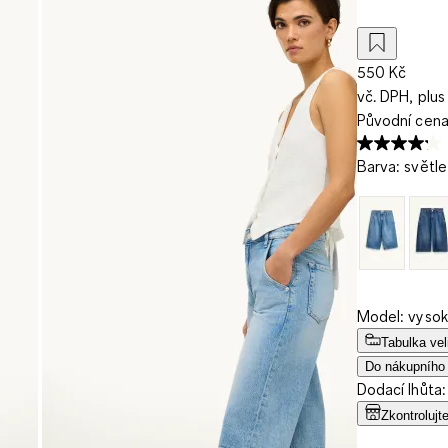
550 Kč
vč. DPH, plus
Původní cen
Barva
:
světl
Model: vysok
Tabulka vel
Do nákupního
Dodací lhůta:
Zkontrolujt