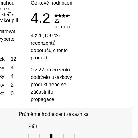
 mohou
Celkové hodnocení
pouze
4.2
kteří si
akoupili.
22
recenzí
iltrovat
4 z 4 (100 %)
vyberte
recenzentů
doporučuje tento
produkt
ek
hvězdičky
12
Počet recenzí s hodnocením 5 hvězdiček: 12.
ky
hvězdičky
4
0 z 22 recenzentů
Počet recenzí s hodnocením 4 hvězdičky: 4.
ky
hvězdičky
4
obdrželo ukázkový
Počet recenzí s hodnocením 3 hvězdičky: 4.
produkt nebo se
ky
hvězdičky
2
zúčastnilo
Počet recenzí s hodnocením 2 hvězdičky: 2.
ka
hvězdičky
0
propagace
Počet recenzí s hodnocením 1 hvězdička: 0.
Průměrné hodnocení zákazníka
Střih
Střih, 3.3333333333333335 z 5, kde 1 se rovná Je