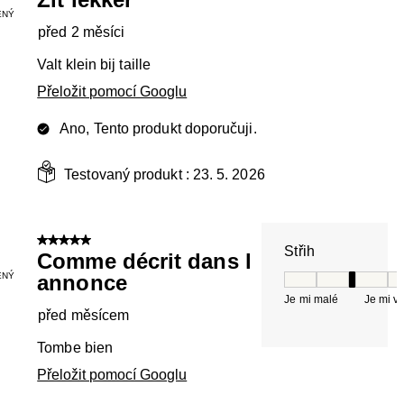
ENÝ
před 2 měsíci
Valt klein bij taille
Přeložit pomocí Googlu
Ano, Tento produkt doporučuji.
Testovaný produkt :
23. 5. 2026
5 z 5 hvězdiček.
Střih
Comme décrit dans l
ENÝ
annonce
Střih, 3 z 5, kde 
Je mi malé
Je mi v
před měsícem
Tombe bien
Přeložit pomocí Googlu