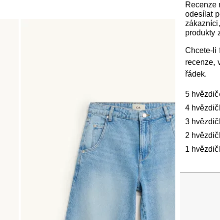
Recenze
odesílat 
zákazníci, 
produkty z
Chcete-li f
recenze, 
řádek.
5 hvězdič
4 hvězdič
3 hvězdič
2 hvězdič
1 hvězdič