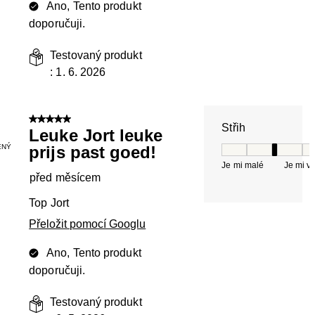
Ano, Tento produkt
doporučuji.
Testovaný produkt
:
1. 6. 2026
5 z 5 hvězdiček.
Střih
Leuke Jort leuke
ENÝ
prijs past goed!
Střih, 3 z 5, kde 
Je mi malé
Je mi v
před měsícem
Top Jort
Přeložit pomocí Googlu
Ano, Tento produkt
doporučuji.
Testovaný produkt