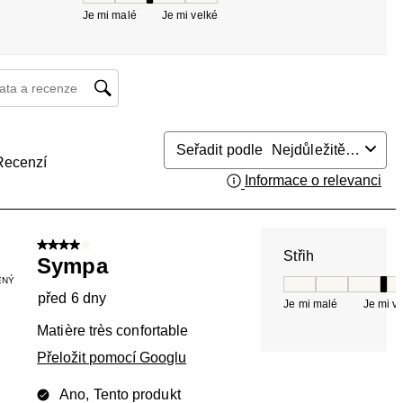
Je mi malé
Je mi velké
at a recenzí – oblast vyhledávání
Seřadit podle
Nejdůležitější
Recenzí
Informace o relevanci
Zob
4 z 5 hvězdiček.
Střih
Sympa
ENÝ
Střih, 4 z 5, kde 
před 6 dny
Je mi malé
Je mi v
Matière très confortable
Přeložit pomocí Googlu
Ano, Tento produkt