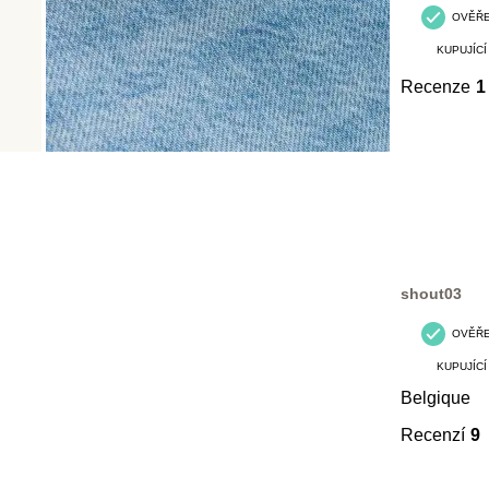
OVĚŘ
KUPUJÍCÍ
Recenze
1
shout03
OVĚŘ
KUPUJÍCÍ
Belgique
Recenzí
9