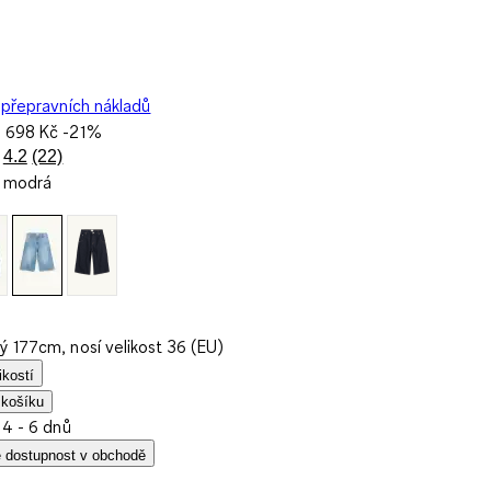
přepravních nákladů
a
698 Kč
-21%
4.2
(22)
Přečtěte
e modrá
si
22
recenzí.
Stejný
odkaz
na
stránku.
ý 177cm, nosí velikost 36 (EU)
ikostí
 košíku
 4 - 6 dnů
e dostupnost v obchodě