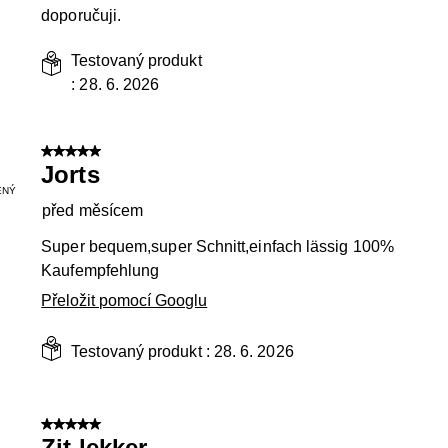
doporučuji.
Testovaný produkt
:
28. 6. 2026
5 z 5 hvězdiček.
Jorts
ENÝ
před měsícem
Super bequem,super Schnitt,einfach lässig 100%
Kaufempfehlung
Přeložit pomocí Googlu
Testovaný produkt :
28. 6. 2026
5 z 5 hvězdiček.
Zit lekker