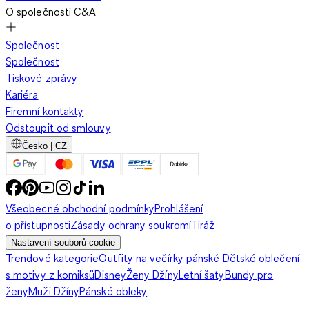
O společnosti C&A
Společnost
Společnost
Tiskové zprávy
Kariéra
Firemní kontakty
Odstoupit od smlouvy
Česko | CZ
Všeobecné obchodní podmínky
Prohlášení
o přístupnosti
Zásady ochrany soukromí
Tiráž
Nastavení souborů cookie
Trendové kategorie
Outfity na večírky pánské
Dětské oblečení
s motivy z komiksů
Disney
Ženy Džíny
Letní šaty
Bundy pro
ženy
Muži Džíny
Pánské obleky