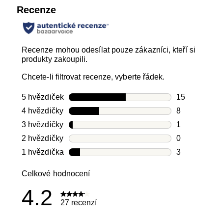
Recenze
Recenze mohou odesílat pouze zákazníci, kteří si
produkty zakoupili.
Chcete-li filtrovat recenze, vyberte řádek.
5 hvězdiček
hvězdičky
15
Počet recen
4 hvězdičky
hvězdičky
8
Počet recen
3 hvězdičky
hvězdičky
1
Počet recen
2 hvězdičky
hvězdičky
0
Počet recen
1 hvězdička
hvězdičky
3
Počet recen
Celkové hodnocení
4.2
27 recenzí