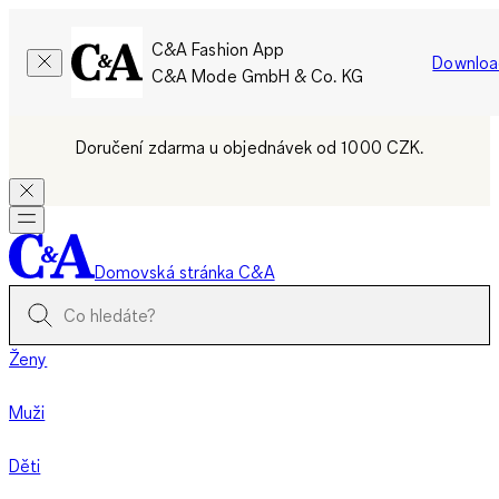
C&A Fashion App
Downloa
C&A Mode GmbH & Co. KG
Doručení zdarma u objednávek od 1000 CZK.
Domovská stránka C&A
Ženy
Muži
Děti