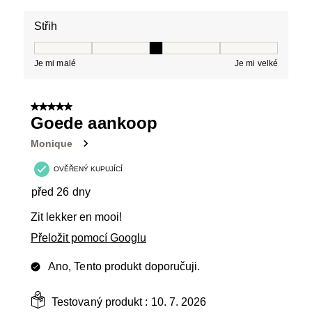
Střih
Střih, 3 z 5, kde 1 se rovná Je mi malé a 5 se rovná Je 
Je mi malé
Je mi velké
5 z 5 hvězdiček.
Goede aankoop
Monique
OVĚŘENÝ KUPUJÍCÍ
před 26 dny
Zit lekker en mooi!
Přeložit pomocí Googlu
Ano, Tento produkt doporučuji.
Testovaný produkt :
10. 7. 2026