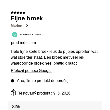
3
z
5 z 5 hvězdiček.
27
Fijne broek
Recenzí.
Marion
OVĚŘENÝ KUPUJÍCÍ
před měsícem
Hele fijne korte broek leuk de pijpjes oprollen wat
wat stoerder staat. Een broek met veel rek
waardoor de broek heel prettig draagt
Přeložit pomocí Googlu
Ano, Tento produkt doporučuji.
Testovaný produkt :
9. 6. 2026
Střih