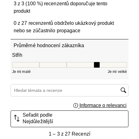
3 z 3 (100 %) recenzentů doporučuje tento
produkt
0 z 27 recenzentů obdrželo ukázkový produkt
nebo se zúčastnilo propagace
Průměrné hodnocení zákazníka
Střih
Střih, 3.5 z 5, kde 1 se rovná Je mi malé a 5 se rovná Je 
Je mi malé
Je mi velké
Hledání témat a recenzí – oblast vyhledávání
Informace o relevanci
Zobraz
Seřadit podle
Nejdůležitější
1
1
–
3 z 27
Recenzí
až