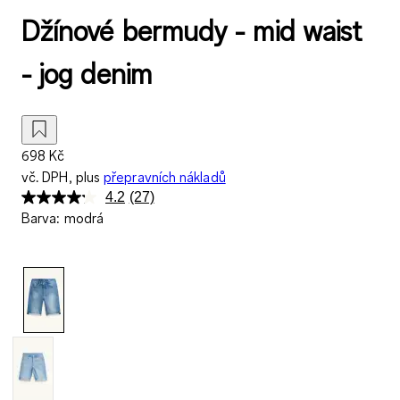
Džínové bermudy - mid waist
- jog denim
698 Kč
vč. DPH, plus
přepravních nákladů
4.2
(27)
Přečtěte
Barva
:
modrá
si
27
recenzí.
Stejný
odkaz
na
stránku.