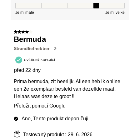
Střih, 4 z 5, kde 1 se rovná Je mi malé a 5 se rovná Je 
Je mi malé
Je mi velké
4 z 5 hvězdiček.
Bermuda
Strandliefhebber
OVĚŘENÝ KUPUJÍCÍ
před 22 dny
Prima bermuda, zit heerlijk. Alleen heb ik online
een 2e exemplaar besteld van dezelfde maat .
Helaas was deze te groot !!
Přeložit pomocí Googlu
Ano, Tento produkt doporučuji.
Testovaný produkt :
29. 6. 2026