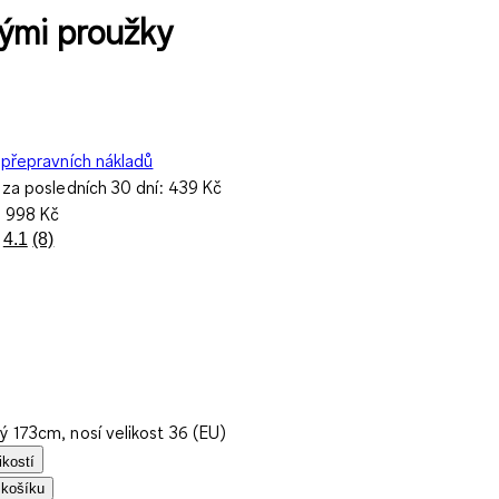
kými proužky
přepravních nákladů
 za posledních 30 dní:
439 Kč
a
998 Kč
4.1
(8)
Přečtěte
si
8
recenzí.
Stejný
odkaz
na
stránku.
 173cm, nosí velikost 36 (EU)
ikostí
 košíku