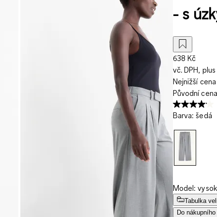
- s úz
638 Kč
vč. DPH, plus
Nejnižší cena
Původní cen
Barva
:
šedá
Model: vysoký
Tabulka vel
Do nákupního