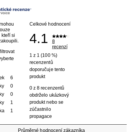
 mohou
Celkové hodnocení
pouze
4.1
kteří si
akoupili.
8
recenzí
iltrovat
1 z 1 (100 %)
vyberte
recenzentů
doporučuje tento
produkt
ek
hvězdičky
6
Počet recenzí s hodnocením 5 hvězdiček: 6.
ky
hvězdičky
0
0 z 8 recenzentů
Počet recenzí s hodnocením 4 hvězdičky: 0.
ky
hvězdičky
0
obdrželo ukázkový
Počet recenzí s hodnocením 3 hvězdičky: 0.
produkt nebo se
ky
hvězdičky
1
zúčastnilo
Počet recenzí s hodnocením 2 hvězdičky: 1.
ka
hvězdičky
1
propagace
Počet recenzí s hodnocením 1 hvězdička: 1.
Průměrné hodnocení zákazníka