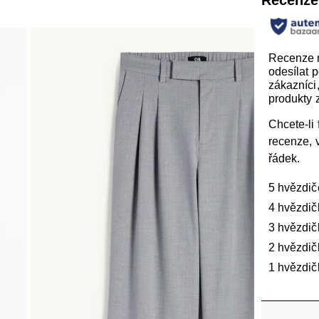
Recenze
Recenze
odesílat 
zákazníci, 
produkty z
Chcete-li f
recenze, 
řádek.
5 hvězdič
4 hvězdič
3 hvězdič
2 hvězdič
1 hvězdič