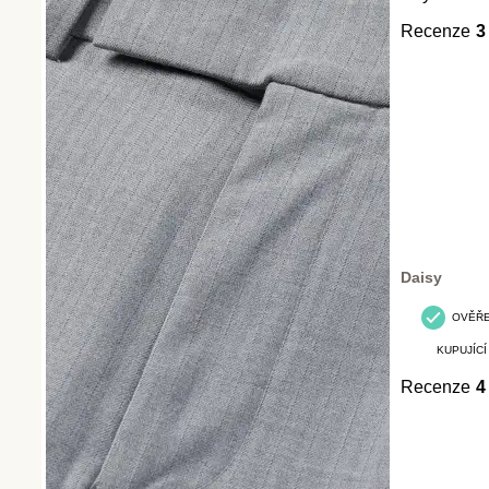
Recenze
3
Daisy
OVĚŘ
KUPUJÍCÍ
Recenze
4