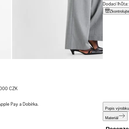
Dodací lhůta:
Zkontrolujt
1000 CZK
Apple Pay a Dobírka.
Popis výrobku
Materiál