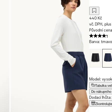
440 Kč
vč. DPH, plus
Původní cen
Barva
:
tmav
Model: vysok
Tabulka vel
Do nákupního
Dodací lhůta:
Zkontrolujt