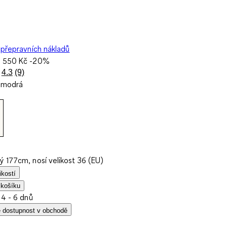
přepravních nákladů
a
550 Kč
-20%
4.3
(9)
Přečtěte
omodrá
si
9
recenzí.
Stejný
odkaz
na
stránku.
ý 177cm, nosí velikost 36 (EU)
ikostí
 košíku
 4 - 6 dnů
e dostupnost v obchodě