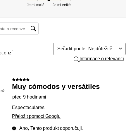
Je mi malé
Je mi velké
at a recenzí – oblast vyhledávání
Seřadit podle
Nejdůležitější
ecenzí
Informace o relevanci
Zob
5 z 5 hvězdiček.
Muy cómodos y versátiles
ENÝ
před 9 hodinami
Espectaculares
Přeložit pomocí Googlu
Ano, Tento produkt doporučuji.