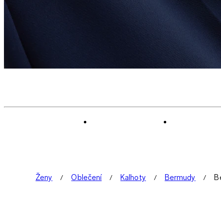
Ženy
Oblečení
Kalhoty
Bermudy
B