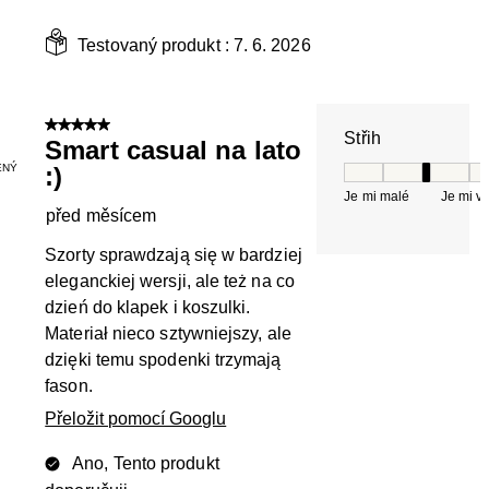
Testovaný produkt :
7. 6. 2026
5 z 5 hvězdiček.
Střih
Smart casual na lato
ENÝ
:)
Střih, 3 z 5, kde 
Je mi malé
Je mi v
před měsícem
Szorty sprawdzają się w bardziej
eleganckiej wersji, ale też na co
dzień do klapek i koszulki.
Materiał nieco sztywniejszy, ale
dzięki temu spodenki trzymają
fason.
Přeložit pomocí Googlu
Ano, Tento produkt