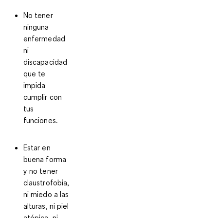
No tener
ninguna
enfermedad
ni
discapacidad
que te
impida
cumplir con
tus
funciones.
Estar en
buena forma
y no tener
claustrofobia,
ni miedo a las
alturas, ni piel
atópica, ni