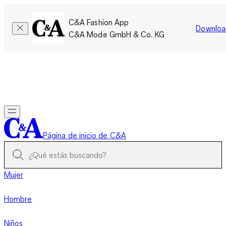
C&A Fashion App
Downloa
C&A Mode GmbH & Co. KG
Por tiempo limitado: Los miembros acumulan el doble de
puntos!
Iniciar sesión
Página de inicio de C&A
Mujer
Hombre
Niños