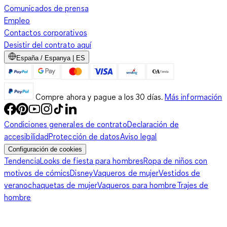
Comunicados de prensa
Empleo
Contactos corporativos
Desistir del contrato aquí
España / Espanya | ES
Compre ahora y pague a los 30 días.
Más información
Condiciones generales de contrato
Declaración de
accesibilidad
Protección de datos
Aviso legal
Configuración de cookies
Tendencia
Looks de fiesta para hombres
Ropa de niños con
motivos de cómics
Disney
Vaqueros de mujer
Vestidos de
verano
chaquetas de mujer
Vaqueros para hombre
Trajes de
hombre