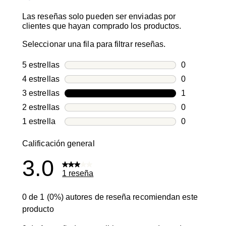
Las reseñas solo pueden ser enviadas por
clientes que hayan comprado los productos.
Seleccionar una fila para filtrar reseñas.
5 estrellas
estrellas
0
0 reseñas co
4 estrellas
estrellas
0
0 reseñas co
3 estrellas
estrellas
1
1 reseña con
2 estrellas
estrellas
0
0 reseñas co
1 estrella
estrellas
0
0 reseñas co
Calificación general
3.0
1 reseña
0 de 1 (0%) autores de reseña recomiendan este
producto