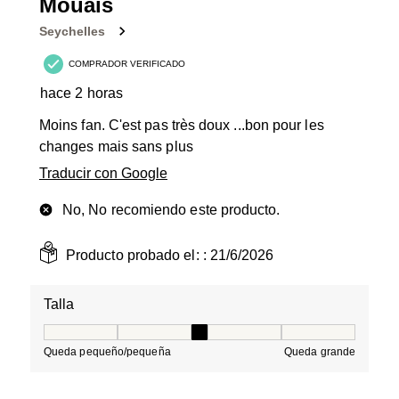
1
Mouais
Reseña.
Seychelles
COMPRADOR VERIFICADO
hace 2 horas
Moins fan. C'est pas très doux ...bon pour les
changes mais sans plus
Traducir con Google
No, No recomiendo este producto.
Producto probado el: :
21/6/2026
Talla
Talla, 3 de 5, donde 1 es igual a Queda pequeño/peque
Queda pequeño/pequeña
Queda grande