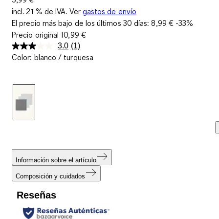
incl. 21 % de IVA. Ver
gastos de envío
El precio más bajo de los últimos 30 días:
8,99 €
-33%
Precio original
10,99 €
3.0
(1)
Lea
Color
:
blanco / turquesa
1
reseña.
Enlace
en
la
misma
página.
Información sobre el artículo
Composición y cuidados
Reseñas