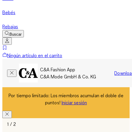
Bebés
Rebajas
Buscar
Ningún artículo en el carrito
C&A Fashion App
Downloa
C&A Mode GmbH & Co. KG
Por tiempo limitado: Los miembros acumulan el doble de
puntos!
Iniciar sesión
1 / 2