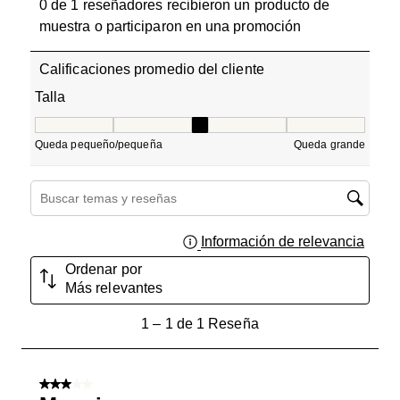
0 de 1 reseñadores recibieron un producto de
muestra o participaron en una promoción
Calificaciones promedio del cliente
Talla
Talla, 3 de 5, donde 1 es igual a Queda pequeño/pequeñ
Queda pequeño/pequeña
Queda grande
Región de búsqueda de temas y reseñas
Información de relevancia
Muest
Ordenar por
Más relevantes
1
1
–
1 de 1
Reseña
a
1
de
3 de 5 estrellas.