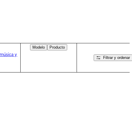
Modelo
Producto
 música y
Filtrar y ordenar
Desliza hacia la derecha