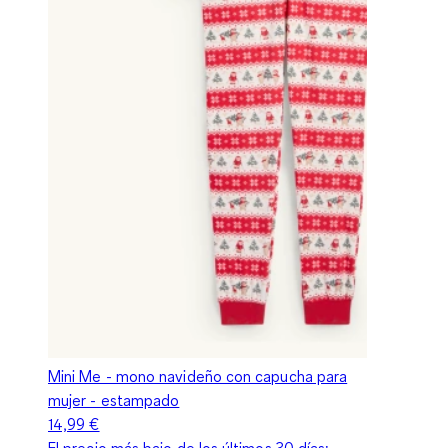
Mini Me - mono navideño con capucha para
mujer - estampado
14,99 €
El precio más bajo de los últimos 30 días: