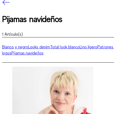
Pijamas navideños
1
Artículo(s)
Blanco y negro
Looks denim
Total look blanco
Lino ligero
Patrones
logos
Pijamas navideños