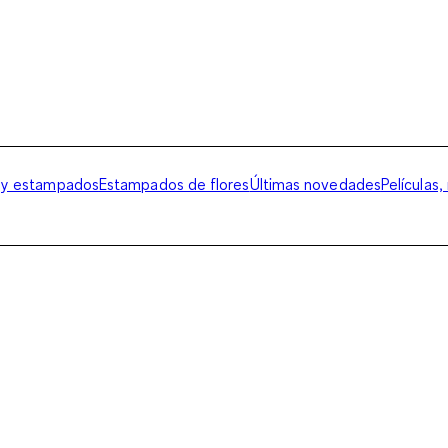
 y estampados
Estampados de flores
Últimas novedades
Películas,