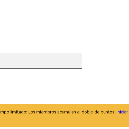
empo limitado: Los miembros acumulan el doble de puntos!
Inicia
empo limitado: Los miembros acumulan el doble de puntos!
Inicia