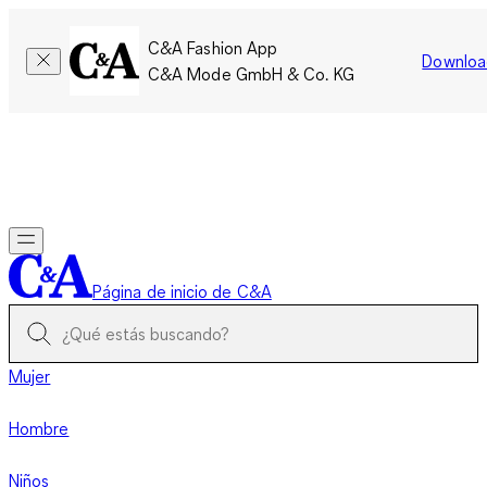
C&A Fashion App
Downloa
C&A Mode GmbH & Co. KG
Por tiempo limitado: Los miembros acumulan el doble de
puntos!
Iniciar sesión
Página de inicio de C&A
Mujer
Hombre
Niños