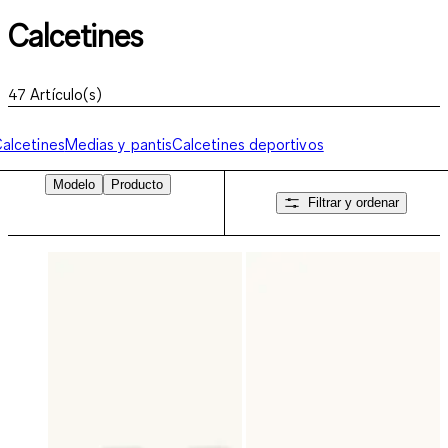
Calcetines
47
Artículo(s)
alcetines
Medias y pantis
Calcetines deportivos
Modelo
Producto
Filtrar y ordenar