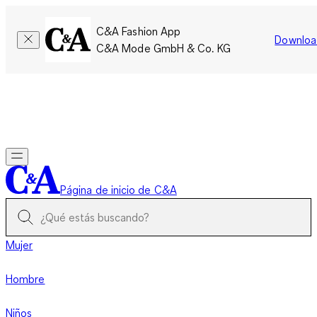
C&A Fashion App
Downloa
C&A Mode GmbH & Co. KG
Por tiempo limitado: Los miembros acumulan el doble de
puntos!
Iniciar sesión
Página de inicio de C&A
Mujer
Hombre
Niños