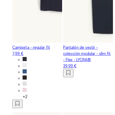
Camiseta - regular fit
Pantalón de vestir -
7,99 €
colección modular - slim fit
- Flex - LYCRA®
39,99 €
+2