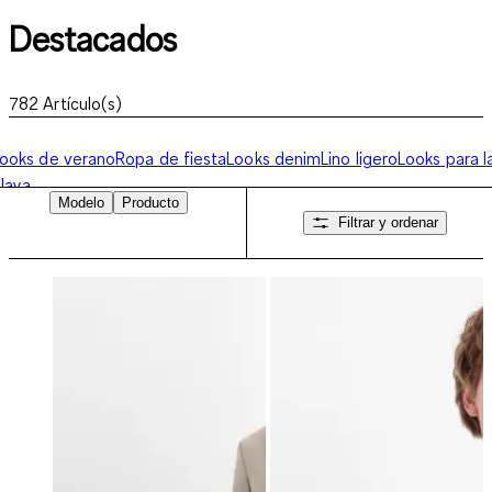
Destacados
782
Artículo(s)
ooks de verano
Ropa de fiesta
Looks denim
Lino ligero
Looks para l
laya
Modelo
Producto
Filtrar y ordenar