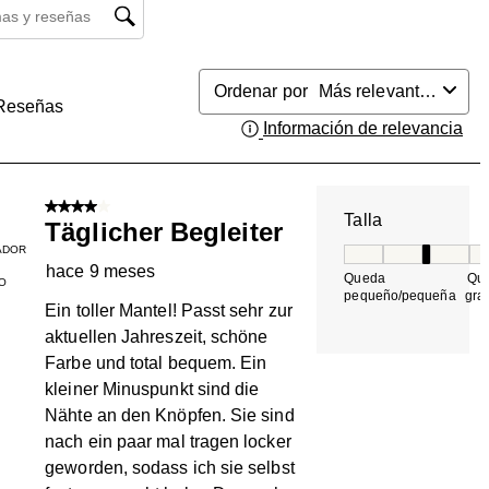
búsqueda de temas y reseñas
Ordenar por
Más relevantes
Reseñas
Información de relevancia
Mue
4 de 5 estrellas.
Talla
Täglicher Begleiter
ADOR
Talla, 3 de 5, do
hace 9 meses
Queda
Qu
O
pequeño/pequeña
gra
Ein toller Mantel! Passt sehr zur
aktuellen Jahreszeit, schöne
Farbe und total bequem. Ein
kleiner Minuspunkt sind die
Nähte an den Knöpfen. Sie sind
nach ein paar mal tragen locker
geworden, sodass ich sie selbst