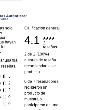
s
as solo
Calificación general
er
4.1
por
que hayan
7
 los
reseñas
.
2 de 2 (100%)
autores de reseña
ar una fila
recomiendan este
ar reseñas.
producto
s
estrellas
3
0 de 7 reseñadores
3 reseñas con 5 estrellas.
s
estrellas
2
recibieron un
2 reseñas con 4 estrellas.
s
estrellas
2
producto de
2 reseñas con 3 estrellas.
s
estrellas
0
muestra o
0 reseñas con 2 estrellas.
estrellas
0
participaron en una
0 reseñas con 1 estrella.