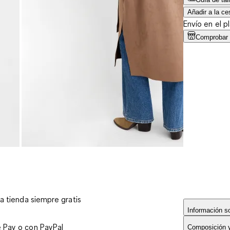
Añadir a la ce
Envío en el p
Comprobar d
 a tienda siempre gratis
Información so
e Pay o con PayPal
Composición 