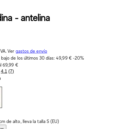
ina - antelina
IVA. Ver
gastos de envío
 bajo de los últimos 30 días:
49,99 €
-20%
al
69,99 €
4.1
(7)
Lea
n
7
reseñas.
Enlace
en
la
misma
página.
m de alto, lleva la talla S (EU)
las