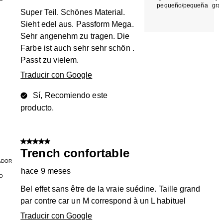
pequeño/pequeña
gra
Super Teil. Schönes Material.
Sieht edel aus. Passform Mega.
Sehr angenehm zu tragen. Die
Farbe ist auch sehr sehr schön .
Passt zu vielem.
Traducir con Google
Sí, Recomiendo este
producto.
5 de 5 estrellas.
Trench confortable
ADOR
hace 9 meses
O
Bel effet sans être de la vraie suédine. Taille grand
par contre car un M correspond à un L habituel
Traducir con Google