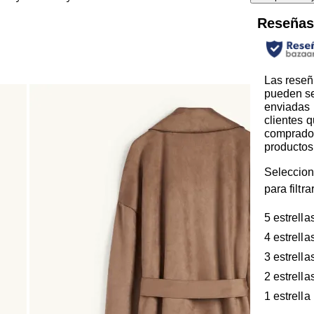
Reseña
Las reseñ
pueden s
enviadas 
clientes 
comprado
productos
Seleccion
para filtr
5 estrella
4 estrella
3 estrella
2 estrella
1 estrella