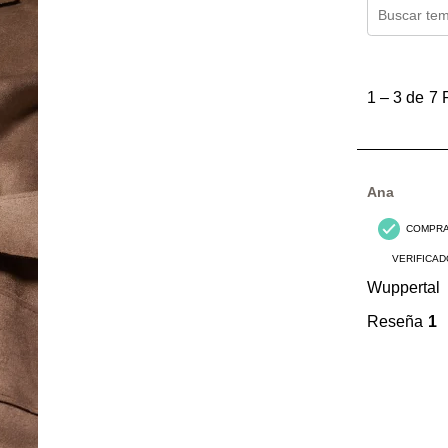
Región de 
1
a
1
–
3 de 7
3
de
7
Reseñas.
Ana
COMPR
VERIFICAD
Wuppertal
Reseña
1