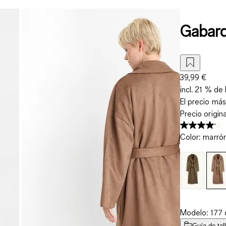
Gabard
39,99 €
incl. 21 % de 
El precio más
Precio origin
Color
:
marró
Modelo: 177 c
Guía de tal