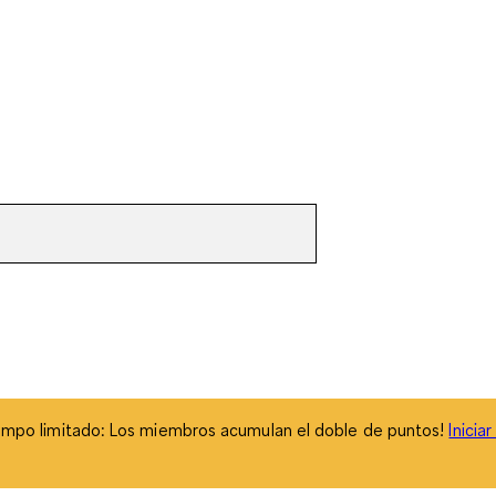
empo limitado: Los miembros acumulan el doble de puntos!
Inicia
empo limitado: Los miembros acumulan el doble de puntos!
Inicia