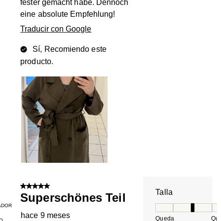
fester gemacht habe. Dennoch
eine absolute Empfehlung!
Traducir con Google
Sí, Recomiendo este
producto.
5 de 5 estrellas.
Talla
Superschönes Teil
ADOR
Talla, 3 de 5, do
hace 9 meses
Queda
Qu
O