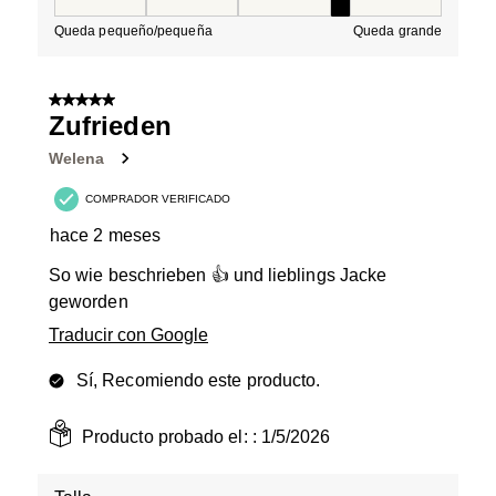
Talla, 4 de 5, donde 1 es igual a Queda pequeño/peque
Queda pequeño/pequeña
Queda grande
5 de 5 estrellas.
Zufrieden
Welena
COMPRADOR VERIFICADO
hace 2 meses
So wie beschrieben 👍 und lieblings Jacke
geworden
Traducir con Google
Sí, Recomiendo este producto.
Producto probado el: :
1/5/2026