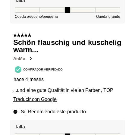
Talla
Talla, 3 de 5, donde 1 es igual a Queda pequeño/peque
Queda pequeño/pequeña
Queda grande
5 de 5 estrellas.
Schön flauschig und kuschelig
warm...
AnMe
COMPRADOR VERIFICADO
hace 4 meses
...und eine gute Qualität in vielen Farben, TOP
Traducir con Google
Sí, Recomiendo este producto.
Talla