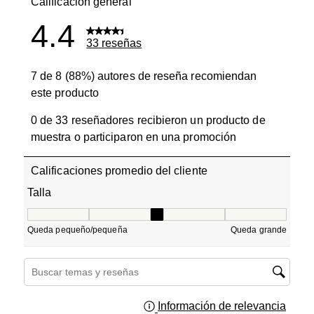
Calificación general
4.4
33 reseñas
7 de 8 (88%) autores de reseña recomiendan
este producto
0 de 33 reseñadores recibieron un producto de
muestra o participaron en una promoción
Calificaciones promedio del cliente
Talla
Talla, 3.375 de 5, donde 1 es igual a Queda pequeño/pe
Queda pequeño/pequeña
Queda grande
Región de búsqueda de temas y reseñas
Información de relevancia
Muest