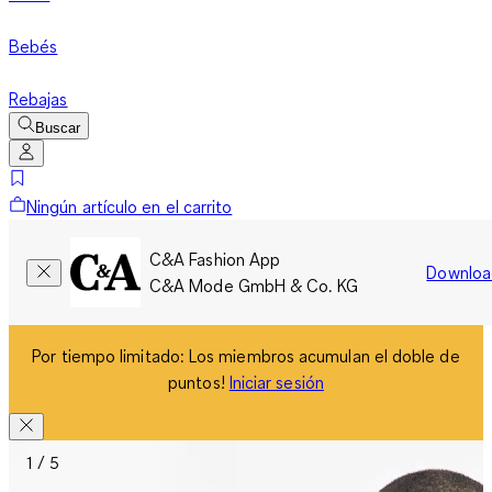
Bebés
Rebajas
Buscar
Ningún artículo en el carrito
C&A Fashion App
Downloa
C&A Mode GmbH & Co. KG
Por tiempo limitado: Los miembros acumulan el doble de
puntos!
Iniciar sesión
1 / 5