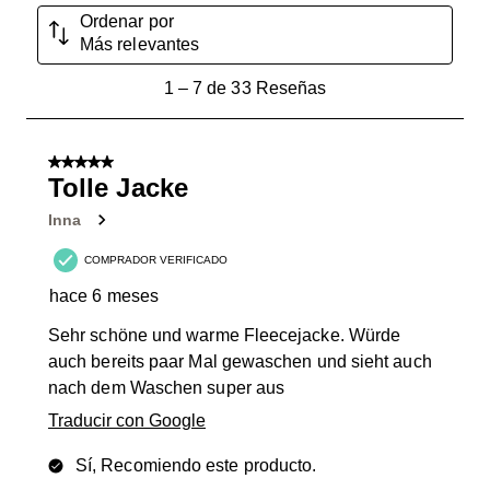
Ordenar por
Más relevantes
1
1
–
7 de 33
Reseñas
a
7
de
5 de 5 estrellas.
33
Tolle Jacke
Reseñas.
Inna
COMPRADOR VERIFICADO
hace 6 meses
Sehr schöne und warme Fleecejacke. Würde
auch bereits paar Mal gewaschen und sieht auch
nach dem Waschen super aus
Traducir con Google
Sí, Recomiendo este producto.