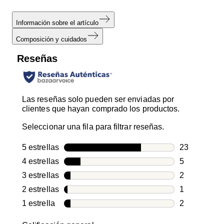
Información sobre el artículo
Composición y cuidados
Reseñas
Las reseñas solo pueden ser enviadas por
clientes que hayan comprado los productos.
Seleccionar una fila para filtrar reseñas.
5 estrellas
estrellas
23
23 reseñas c
4 estrellas
estrellas
5
5 reseñas co
3 estrellas
estrellas
2
2 reseñas co
2 estrellas
estrellas
1
1 reseña con
1 estrella
estrellas
2
2 reseñas co