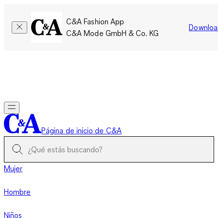
C&A Fashion App
Downloa
C&A Mode GmbH & Co. KG
Por tiempo limitado: Los miembros acumulan el doble de
puntos!
Iniciar sesión
Página de inicio de C&A
Mujer
Hombre
Niños