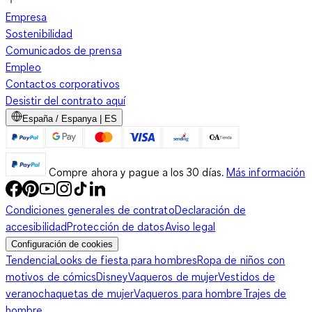
Empresa
Sostenibilidad
Comunicados de prensa
Empleo
Contactos corporativos
Desistir del contrato aquí
España / Espanya | ES
Compre ahora y pague a los 30 días.
Más información
Condiciones generales de contrato
Declaración de
accesibilidad
Protección de datos
Aviso legal
Configuración de cookies
Tendencia
Looks de fiesta para hombres
Ropa de niños con
motivos de cómics
Disney
Vaqueros de mujer
Vestidos de
verano
chaquetas de mujer
Vaqueros para hombre
Trajes de
hombre