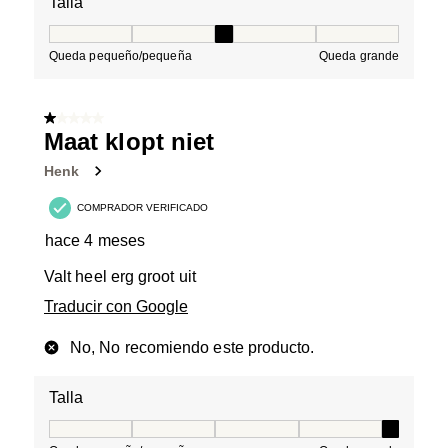
Talla
Talla, 3 de 5, donde 1 es igual a Queda pequeño/peque
Queda pequeño/pequeña
Queda grande
1 de 5 estrellas.
Maat klopt niet
Henk
COMPRADOR VERIFICADO
hace 4 meses
Valt heel erg groot uit
Traducir con Google
No, No recomiendo este producto.
Talla
Talla, 5 de 5, donde 1 es igual a Queda pequeño/peque