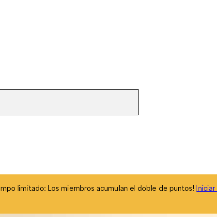
empo limitado: Los miembros acumulan el doble de puntos!
Inicia
empo limitado: Los miembros acumulan el doble de puntos!
Inicia