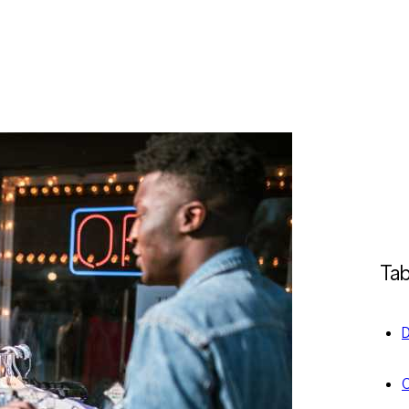
Tab
C