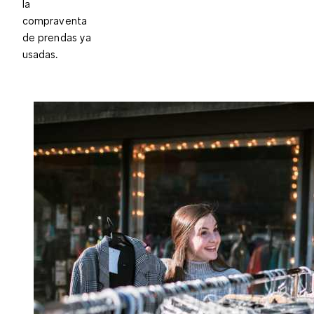
la
compraventa
de prendas ya
usadas.