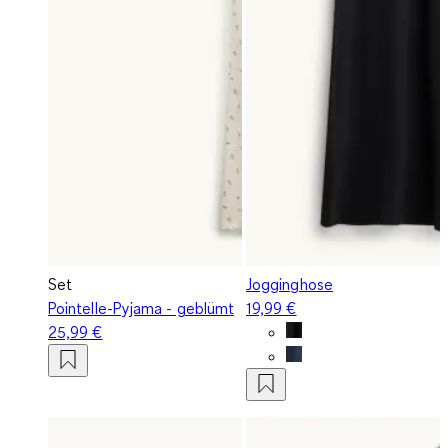
Set
Jogginghose
Pointelle-Pyjama - geblümt
19,99 €
25,99 €