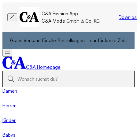
C&A Fashion App
Downloa
C&A Mode GmbH & Co. KG
Gratis Versand für alle Bestellungen – nur für kurze Zeit.
C&A Homepage
Damen
Herren
Kinder
Babys