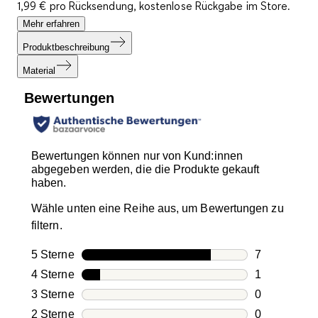
1,99 € pro Rücksendung, kostenlose Rückgabe im Store.
Mehr erfahren
Produktbeschreibung
Material
Bewertungen
Bewertungen können nur von Kund:innen
abgegeben werden, die die Produkte gekauft
haben.
Wähle unten eine Reihe aus, um Bewertungen zu
filtern.
5 Sterne
Sterne
7
7 Bewertung
4 Sterne
Sterne
1
1 Bewertung
3 Sterne
Sterne
0
0 Bewertung
2 Sterne
Sterne
0