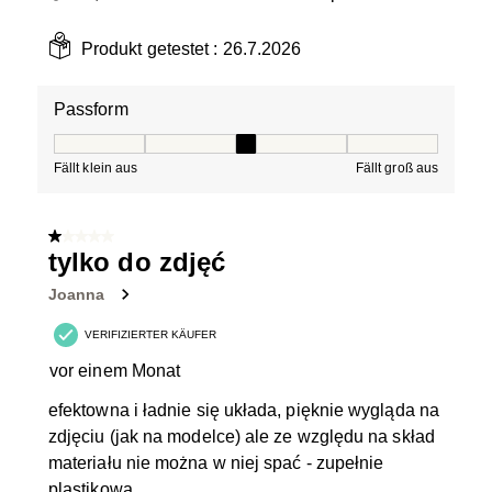
Produkt getestet :
26.7.2026
Passform
Passform, 3 von 5, wobei 1 gleich Fällt klein aus ist und
Fällt klein aus
Fällt groß aus
1 von 5 Sternen.
tylko do zdjęć
Joanna
VERIFIZIERTER KÄUFER
vor einem Monat
efektowna i ładnie się układa, pięknie wygląda na
zdjęciu (jak na modelce) ale ze względu na skład
materiału nie można w niej spać - zupełnie
plastikowa