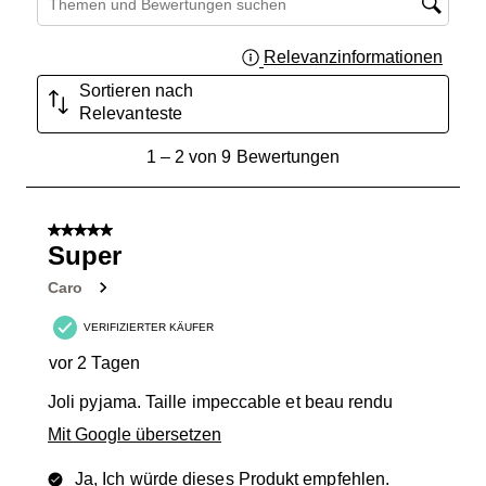
Relevanzinformationen
Zeigt 
Sortieren nach
Relevanteste
1
1
–
2 von 9
Bewertungen
bis
2
von
5 von 5 Sternen.
9
Super
Bewertungen.
Caro
VERIFIZIERTER KÄUFER
vor 2 Tagen
Joli pyjama. Taille impeccable et beau rendu
Mit Google übersetzen
Ja, Ich würde dieses Produkt empfehlen.