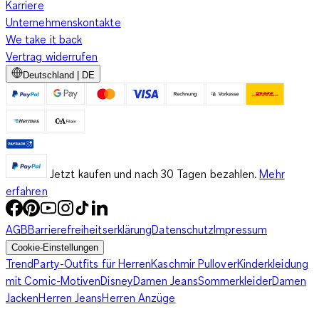
Karriere
Unternehmenskontakte
We take it back
Vertrag widerrufen
Deutschland | DE
Jetzt kaufen und nach 30 Tagen bezahlen.
Mehr
erfahren
AGB
Barrierefreiheitserklärung
Datenschutz
Impressum
Cookie-Einstellungen
Trend
Party-Outfits für Herren
Kaschmir Pullover
Kinderkleidung
mit Comic-Motiven
Disney
Damen Jeans
Sommerkleider
Damen
Jacken
Herren Jeans
Herren Anzüge