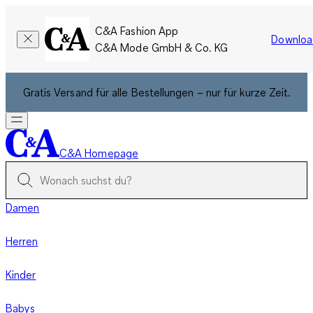
C&A Fashion App
Downloa
C&A Mode GmbH & Co. KG
Gratis Versand für alle Bestellungen – nur für kurze Zeit.
C&A Homepage
Damen
Herren
Kinder
Babys