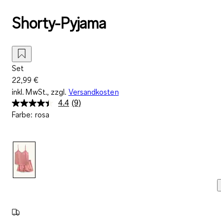
Shorty-Pyjama
Set
22,99 €
inkl. MwSt., zzgl.
Versandkosten
4.4
(9)
9
Farbe
:
rosa
Bewertungen
lesen.
Link
auf
derselben
Seite.