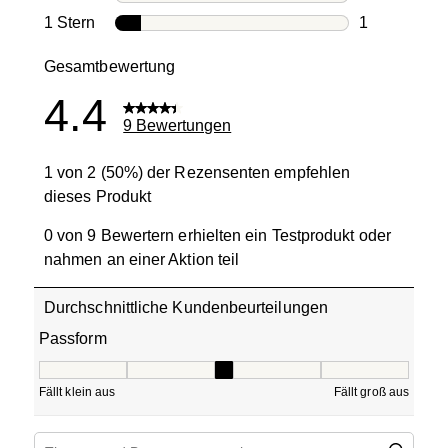
0 Bewertung
1 Stern
Sterne
1
1 Bewertung 
Gesamtbewertung
4.4
9 Bewertungen
1 von 2 (50%) der Rezensenten empfehlen
dieses Produkt
0 von 9 Bewertern erhielten ein Testprodukt oder
nahmen an einer Aktion teil
Durchschnittliche Kundenbeurteilungen
Passform
Passform, 3 von 5, wobei 1 gleich Fällt klein aus ist und 5
Fällt klein aus
Fällt groß aus
Suchthemen und Bewertungen Suchregion