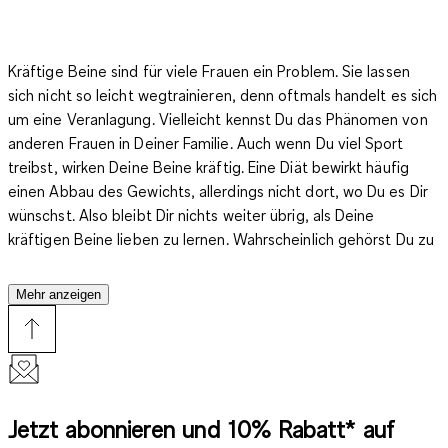
Kräftige Beine sind für viele Frauen ein Problem. Sie lassen
sich nicht so leicht wegtrainieren, denn oftmals handelt es sich
um eine Veranlagung. Vielleicht kennst Du das Phänomen von
anderen Frauen in Deiner Familie. Auch wenn Du viel Sport
treibst, wirken Deine Beine kräftig. Eine Diät bewirkt häufig
einen Abbau des Gewichts, allerdings nicht dort, wo Du es Dir
wünschst. Also bleibt Dir nichts weiter übrig, als Deine
kräftigen Beine lieben zu lernen. Wahrscheinlich gehörst Du zu
den Frauen, die sehr gern baden, schwimmen oder an schönen
Tagen am Meer oder an einem See in der Sonne liegen. Du
Mehr anzeigen
solltest darauf nicht verzichten, nur weil Du glaubst, keine
Bikinifigur zu haben. Der Verzicht ist wirklich gar nicht
notwendig, denn auch für den kräftigen Figurtyp gibt es sehr
schöne Bademode, die Du gut tragen kannst. Im Online-Shop
von C&A findest Du eine
sehr große Auswahl an
Jetzt abonnieren und 10% Rabatt* auf
verschiedenen Modellen, die perfekt zu Deiner Figur passen
.