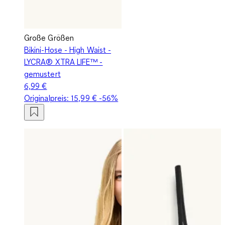
Große Größen
Bikini-Hose - High Waist -
LYCRA® XTRA LIFE™ -
gemustert
6,99 €
Originalpreis:
15,99 €
-56%