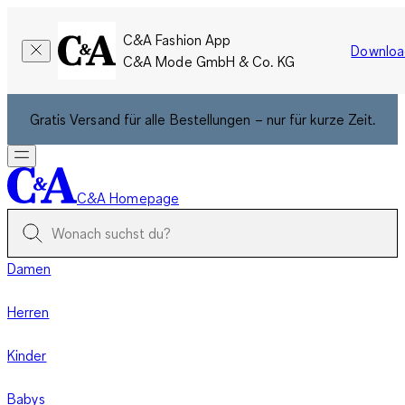
C&A Fashion App
Downloa
C&A Mode GmbH & Co. KG
Gratis Versand für alle Bestellungen – nur für kurze Zeit.
C&A Homepage
Damen
Herren
Kinder
Babys