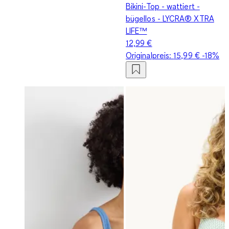
Bikini-Top - wattiert -
bügellos - LYCRA® XTRA
LIFE™
12,99 €
Originalpreis:
15,99 €
-18%