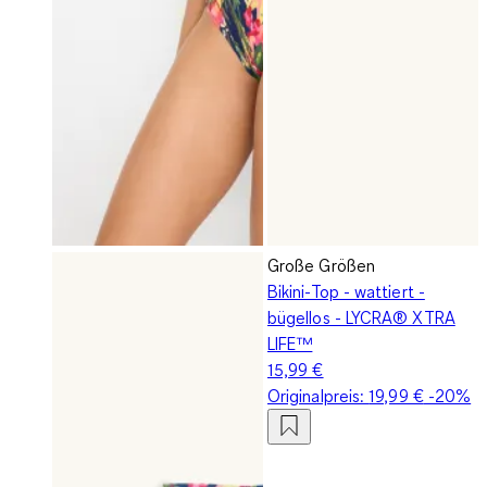
Große Größen
Bikini-Top - wattiert -
bügellos - LYCRA® XTRA
LIFE™
15,99 €
Originalpreis:
19,99 €
-20%