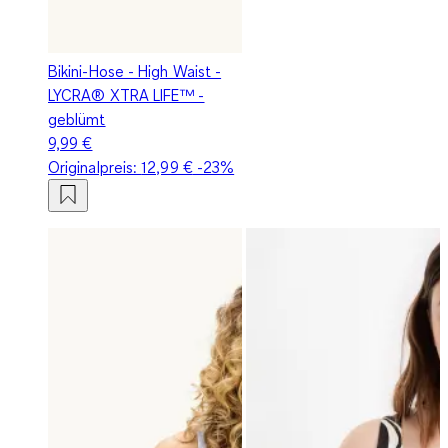
Bikini-Hose - High Waist -
LYCRA® XTRA LIFE™ -
geblümt
9,99 €
Originalpreis:
12,99 €
-23%