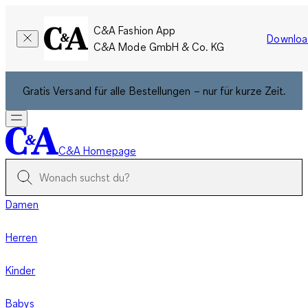
C&A Fashion App
Downloa
C&A Mode GmbH & Co. KG
Gratis Versand für alle Bestellungen – nur für kurze Zeit.
C&A Homepage
Damen
Herren
Kinder
Babys