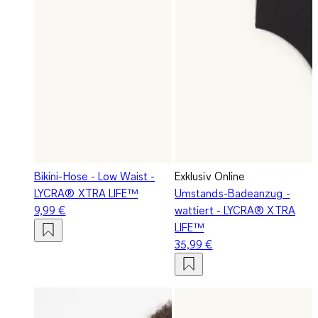
Bikini-Hose - Low Waist -
Exklusiv Online
LYCRA® XTRA LIFE™
Umstands-Badeanzug -
9,99 €
wattiert - LYCRA® XTRA
LIFE™
35,99 €