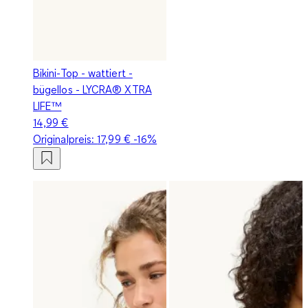
Bikini-Top - wattiert -
bügellos - LYCRA® XTRA
LIFE™
14,99 €
Originalpreis:
17,99 €
-16%