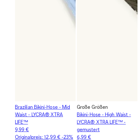
Brazilian Bikini-Hose - Mid
Große Größen
Waist - LYCRA® XTRA
Bikini-Hose - High Waist -
LIFE™
LYCRA® XTRA LIFE™ -
9,99 €
gemustert
Originalpreis:
12,99 €
-23%
6,99 €