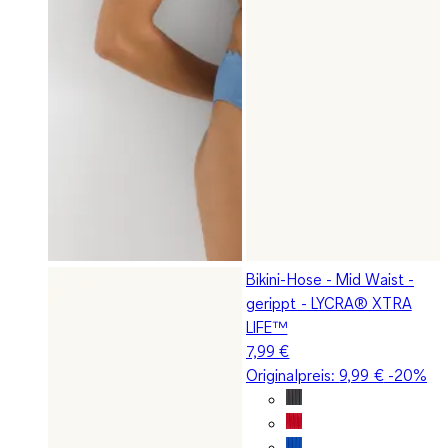
Bikini-Hose - Mid Waist -
gerippt - LYCRA® XTRA
LIFE™
7,99 €
Originalpreis:
9,99 €
-20%