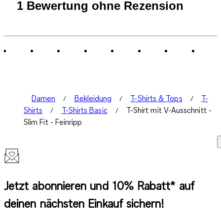
1
1 Bewertung ohne Rezension
bis
0
von
1
Bewertung.
Damen
Bekleidung
T-Shirts & Tops
T-
Shirts
T-Shirts Basic
T-Shirt mit V-Ausschnitt -
Slim Fit - Feinripp
Jetzt abonnieren und 10% Rabatt* auf
deinen nächsten Einkauf sichern!