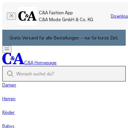
C&A Fashion App
Downloa
C&A Mode GmbH & Co. KG
Gratis Versand für alle Bestellungen – nur für kurze Zeit.
C&A Homepage
Damen
Herren
Kinder
Babys