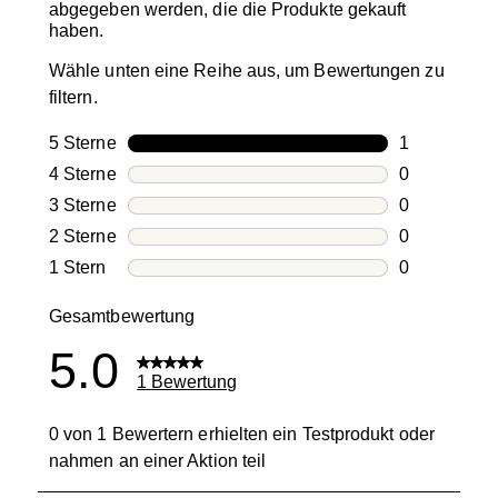
abgegeben werden, die die Produkte gekauft
haben.
Wähle unten eine Reihe aus, um Bewertungen zu
filtern.
5 Sterne
Sterne
1
1 Bewertung
4 Sterne
Sterne
0
0 Bewertung
3 Sterne
Sterne
0
0 Bewertung
2 Sterne
Sterne
0
0 Bewertung
1 Stern
Sterne
0
0 Bewertung
Gesamtbewertung
5.0
1 Bewertung
0 von 1 Bewertern erhielten ein Testprodukt oder
nahmen an einer Aktion teil