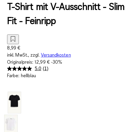
T-Shirt mit V-Ausschnitt - Slim
Fit - Feinripp
8,99 €
inkl. MwSt., zzgl.
Versandkosten
Originalpreis:
12,99 €
-30%
5.0
(1)
Bewertung
Farbe
:
hellblau
lesen.
Link
auf
derselben
Seite.