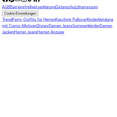
AGB
Barrierefreiheitserklärung
Datenschutz
Impressum
Cookie-Einstellungen
Trend
Party-Outfits für Herren
Kaschmir Pullover
Kinderkleidung
mit Comic-Motiven
Disney
Damen Jeans
Sommerkleider
Damen
Jacken
Herren Jeans
Herren Anzüge