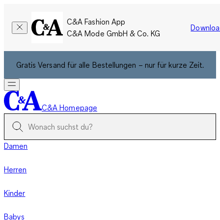
C&A Fashion App
Downloa
C&A Mode GmbH & Co. KG
Gratis Versand für alle Bestellungen – nur für kurze Zeit.
C&A Homepage
Damen
Herren
Kinder
Babys