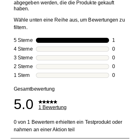
abgegeben werden, die die Produkte gekauft
haben.
Wähle unten eine Reihe aus, um Bewertungen zu
filtern.
5 Sterne
Sterne
1
1 Bewertung
4 Sterne
Sterne
0
0 Bewertung
3 Sterne
Sterne
0
0 Bewertung
2 Sterne
Sterne
0
0 Bewertung
1 Stern
Sterne
0
0 Bewertung
Gesamtbewertung
5.0
1 Bewertung
0 von 1 Bewertern erhielten ein Testprodukt oder
nahmen an einer Aktion teil