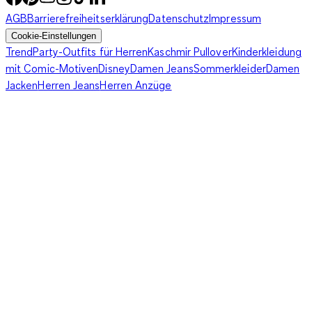
AGB
Barrierefreiheitserklärung
Datenschutz
Impressum
Cookie-Einstellungen
Trend
Party-Outfits für Herren
Kaschmir Pullover
Kinderkleidung
mit Comic-Motiven
Disney
Damen Jeans
Sommerkleider
Damen
Jacken
Herren Jeans
Herren Anzüge