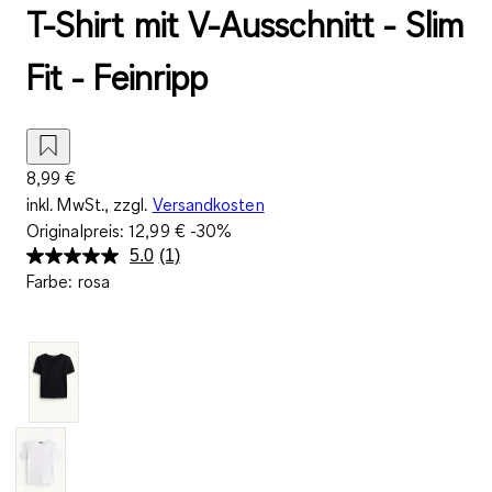
T-Shirt mit V-Ausschnitt - Slim
Fit - Feinripp
8,99 €
inkl. MwSt., zzgl.
Versandkosten
Originalpreis:
12,99 €
-30%
5.0
(1)
Bewertung
Farbe
:
rosa
lesen.
Link
auf
derselben
Seite.