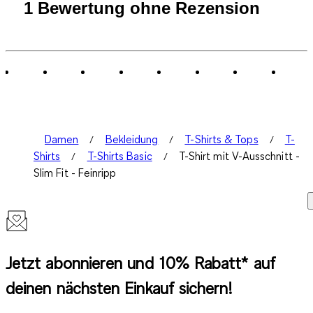
1
1 Bewertung ohne Rezension
bis
0
von
1
Bewertung.
Damen
Bekleidung
T-Shirts & Tops
T-
Shirts
T-Shirts Basic
T-Shirt mit V-Ausschnitt -
Slim Fit - Feinripp
Jetzt abonnieren und 10% Rabatt* auf
deinen nächsten Einkauf sichern!