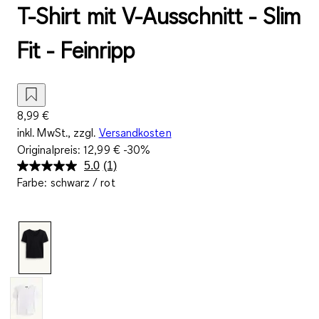
T-Shirt mit V-Ausschnitt - Slim
Fit - Feinripp
8,99 €
inkl. MwSt., zzgl.
Versandkosten
Originalpreis:
12,99 €
-30%
5.0
(1)
Bewertung
Farbe
:
schwarz / rot
lesen.
Link
auf
derselben
Seite.