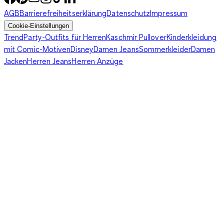
AGB
Barrierefreiheitserklärung
Datenschutz
Impressum
Cookie-Einstellungen
Trend
Party-Outfits für Herren
Kaschmir Pullover
Kinderkleidung
mit Comic-Motiven
Disney
Damen Jeans
Sommerkleider
Damen
Jacken
Herren Jeans
Herren Anzüge