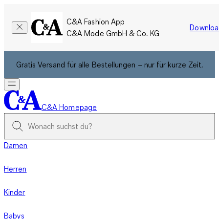
C&A Fashion App
Downloa
C&A Mode GmbH & Co. KG
Gratis Versand für alle Bestellungen – nur für kurze Zeit.
C&A Homepage
Damen
Herren
Kinder
Babys