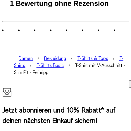
1
1 Bewertung ohne Rezension
bis
0
von
1
Bewertung.
Damen
Bekleidung
T-Shirts & Tops
T-
Shirts
T-Shirts Basic
T-Shirt mit V-Ausschnitt -
Slim Fit - Feinripp
Jetzt abonnieren und 10% Rabatt* auf
deinen nächsten Einkauf sichern!