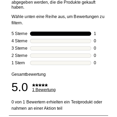
abgegeben werden, die die Produkte gekauft
haben.
Wähle unten eine Reihe aus, um Bewertungen zu
filtern.
5 Sterne
Sterne
1
1 Bewertung
4 Sterne
Sterne
0
0 Bewertung
3 Sterne
Sterne
0
0 Bewertung
2 Sterne
Sterne
0
0 Bewertung
1 Stern
Sterne
0
0 Bewertung
Gesamtbewertung
5.0
1 Bewertung
0 von 1 Bewertern erhielten ein Testprodukt oder
nahmen an einer Aktion teil