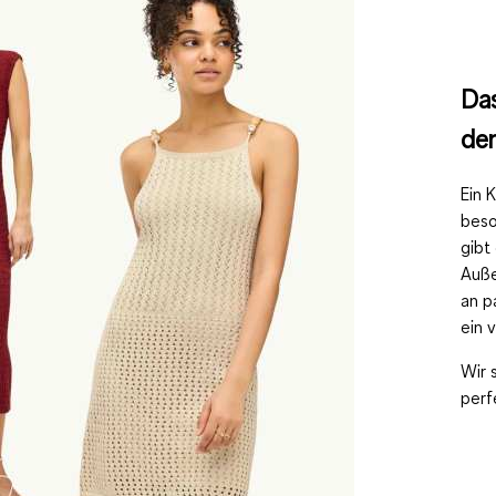
Das
den
Ein 
beso
gibt
Auße
an p
ein 
Wir 
perf