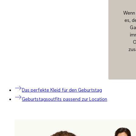
Wenn 
es, d
Ga
im
O
zus
Das perfekte Kleid für den Geburtstag
Geburtstagsoutfits passend zur Location