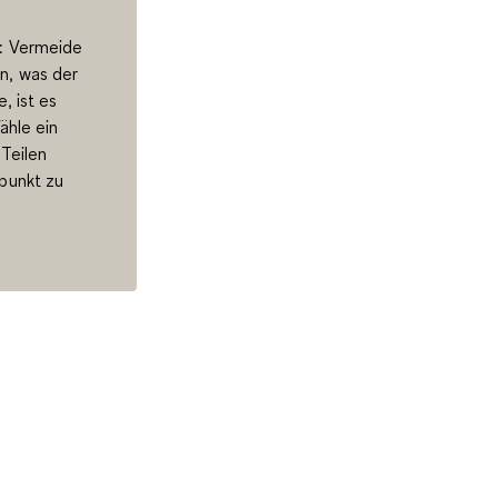
l: Vermeide
n, was der
, ist es
ähle ein
 Teilen
lpunkt zu