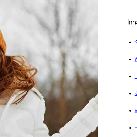
Inh
K
W
L
K
V
F