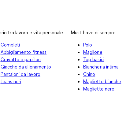
i
ibrio tra lavoro e vita personale
Must-have di sempre
Completi
Polo
Abbigliamento fitness
Maglione
Cravatte e papillon
Top basici
Giacche da allenamento
Biancheria intima
Pantaloni da lavoro
Chino
Jeans neri
Magliette bianche
Magliette nere