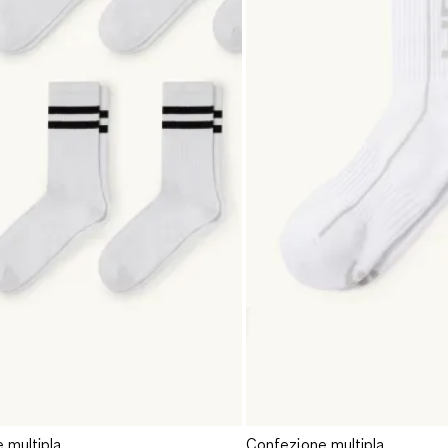
 multipla
Confezione multipla