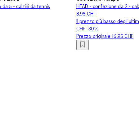
da 5 - calzini da tennis
HEAD - confezione da 2 - calz
8.95 CHF
Il prezzo più basso degli ultim
CHF
-30%
Prezzo originale
16.95 CHF