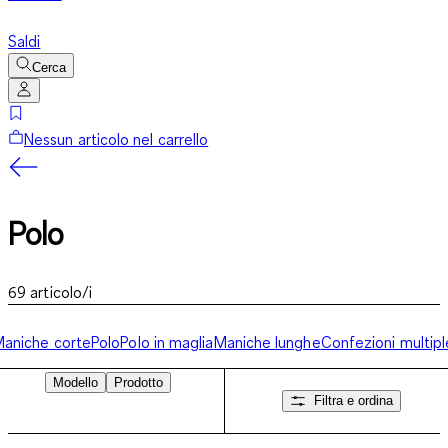
Saldi
Cerca
Nessun articolo nel carrello
Polo
69
articolo/i
aniche corte
Polo
Polo in maglia
Maniche lunghe
Confezioni multipl
Modello
Prodotto
Filtra e ordina