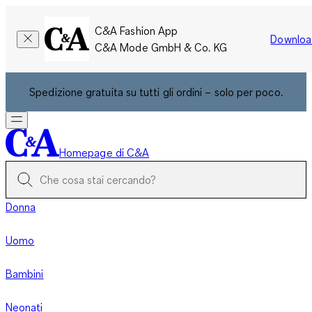
C&A Fashion App
Downloa
C&A Mode GmbH & Co. KG
Spedizione gratuita su tutti gli ordini – solo per poco.
Homepage di C&A
Donna
Uomo
Bambini
Neonati