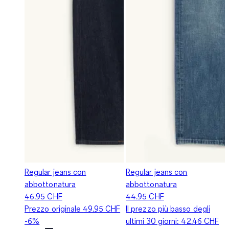
Regular jeans con
Regular jeans con
abbottonatura
abbottonatura
46.95 CHF
44.95 CHF
Prezzo originale
49.95 CHF
Il prezzo più basso degli
-6%
ultimi 30 giorni:
42.46 CHF