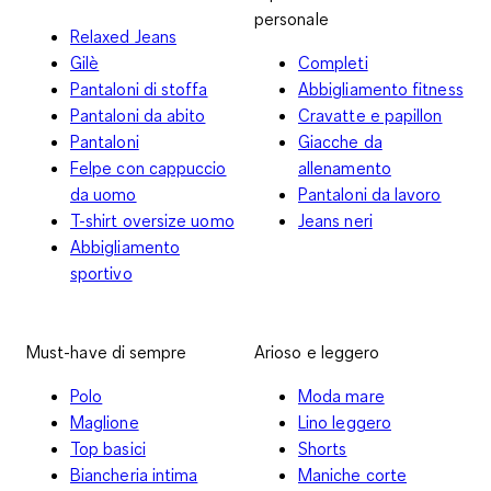
personale
Relaxed Jeans
Gilè
Completi
Pantaloni di stoffa
Abbigliamento fitness
Pantaloni da abito
Cravatte e papillon
Pantaloni
Giacche da
Felpe con cappuccio
allenamento
da uomo
Pantaloni da lavoro
T-shirt oversize uomo
Jeans neri
Abbigliamento
sportivo
Must-have di sempre
Arioso e leggero
Polo
Moda mare
Maglione
Lino leggero
Top basici
Shorts
Biancheria intima
Maniche corte