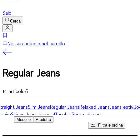
Saldi
Cerca
Nessun articolo nel carrello
Regular Jeans
14
articolo/i
traight Jeans
Slim Jeans
Regular Jeans
Relaxed Jeans
Jeans estivi
Jo
Denim
Skinny Jeans
Jeans affusolati
Shorts di jeans
Modello
Prodotto
Filtra e ordina