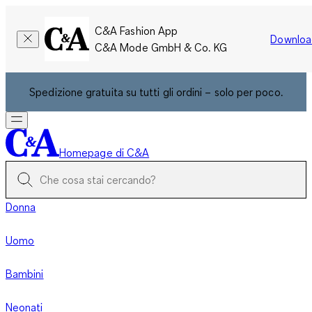
C&A Fashion App
Downloa
C&A Mode GmbH & Co. KG
Spedizione gratuita su tutti gli ordini – solo per poco.
Homepage di C&A
Donna
Uomo
Bambini
Neonati