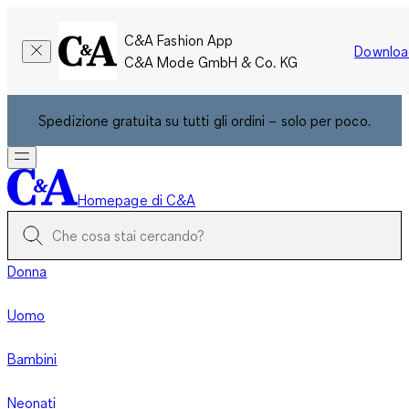
C&A Fashion App
Downloa
C&A Mode GmbH & Co. KG
Spedizione gratuita su tutti gli ordini – solo per poco.
Homepage di C&A
Donna
Uomo
Bambini
Neonati