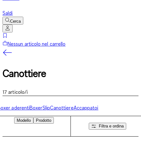
Saldi
Cerca
Nessun articolo nel carrello
Canottiere
17
articolo/i
oxer aderenti
Boxer
Slip
Canottiere
Accappatoi
Modello
Prodotto
Filtra e ordina