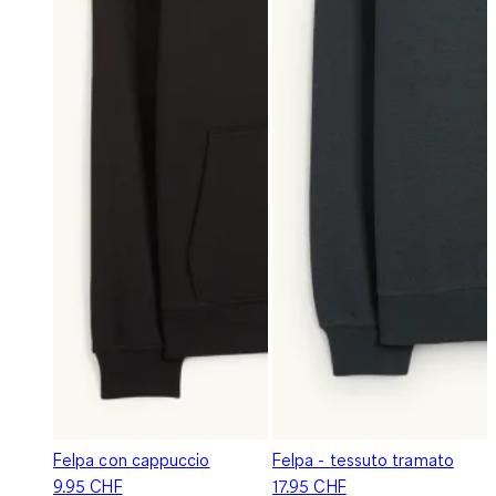
Felpa con cappuccio
Felpa - tessuto tramato
9.95 CHF
17.95 CHF