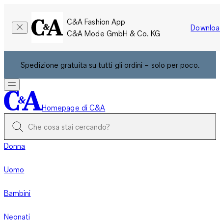
C&A Fashion App
Downloa
C&A Mode GmbH & Co. KG
Spedizione gratuita su tutti gli ordini – solo per poco.
Homepage di C&A
Donna
Uomo
Bambini
Neonati