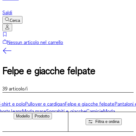
Saldi
Cerca
Nessun articolo nel carrello
Felpe e giacche felpate
39
articolo/i
-shirt e polo
Pullover e cardigan
Felpe e giacche felpate
Pantaloni 
horts
Jeans
Moda mare
Soprabiti e giacche
Camicie
Moda
Modello
Prodotto
usiness
Calze
Biancheria intima e moda notte
Filtra e ordina