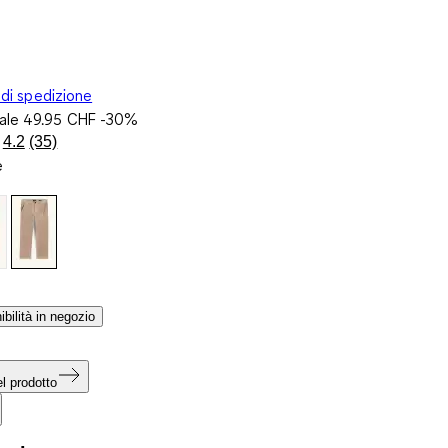
 di spedizione
nale
49.95 CHF
-30%
4.2
(35)
Leggi
e
35
recensioni.
Stesso
link
alla
pagina.
ibilità in negozio
l prodotto