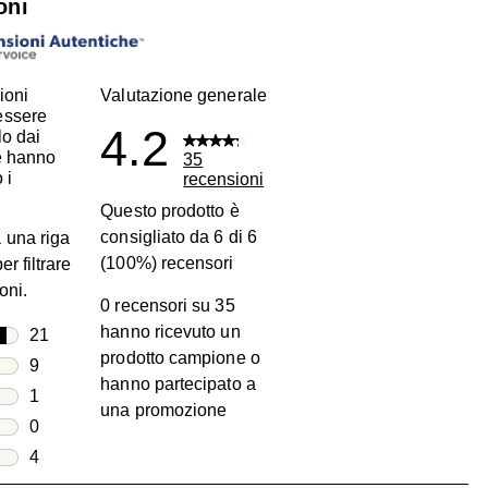
oni
ioni
Valutazione generale
essere
4.2
lo dai
he hanno
35
 i
recensioni
Questo prodotto è
consigliato da 6 di 6
 una riga
(100%) recensori
er filtrare
oni.
0 recensori su 35
hanno ricevuto un
lle
21
prodotto campione o
21 recensioni con 5 stelle.
lle
9
hanno partecipato a
9 recensioni con 4 stelle.
lle
1
una promozione
1 recensione con 3 stelle.
lle
0
0 recensioni con 2 stelle.
lle
4
4 recensioni con 1 stella.