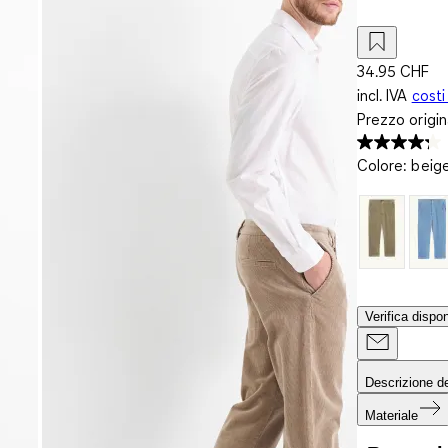
34.95 CHF
incl. IVA
costi
Prezzo origi
Colore
:
beig
Verifica dispon
Descrizione de
Materiale