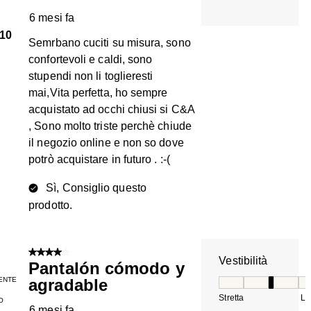
6 mesi fa
10
Semrbano cuciti su misura, sono
confortevoli e caldi, sono
stupendi non li toglieresti
mai,Vita perfetta, ho sempre
acquistato ad occhi chiusi si C&A
, Sono molto triste perchè chiude
il negozio online e non so dove
potrò acquistare in futuro . :-(
Sì, Consiglio questo
prodotto.
4 su 5 stelle.
Vestibilità
Pantalón cómodo y
ENTE
agradable
Vestibilità, 3 su 5
Stretta
La
O
6 mesi fa