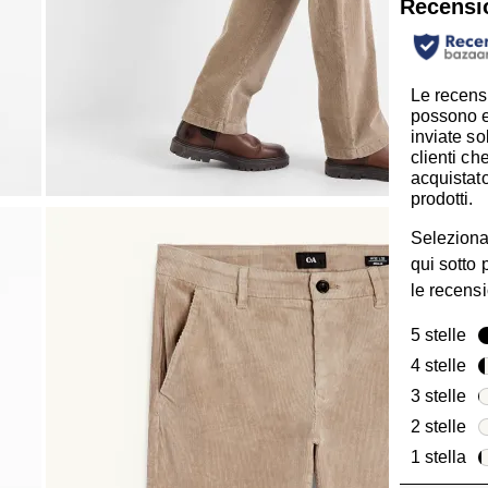
Recensi
Le recens
possono 
inviate so
clienti c
acquistato
prodotti.
Seleziona
qui sotto p
le recensi
5 stelle
ste
4 stelle
ste
3 stelle
ste
2 stelle
ste
1 stella
ste