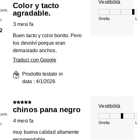
Vestibilità
Color y tacto
ENTE
agradable.
Vestibilità, 4 su 5
Stretta
La
O
3 mesi fa
2
Buen tacto y color bonito. Pero
los devolví porque eran
demasiado anchos.
Traduci con Google
Prodotto testato in
data :
4/1/2026
5 su 5 stelle.
Vestibilità
chinos pana negro
ENTE
Vestibilità, 3 su 5
4 mesi fa
Stretta
La
O
muy buena calidad altamente
recomendable