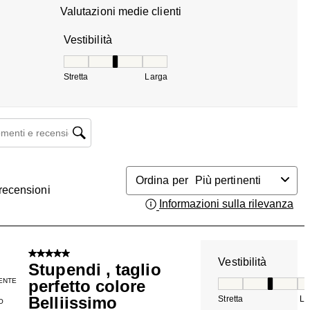
Valutazioni medie clienti
Vestibilità
Vestibilità, 3.2857142857142856 su 5, dove 1 è ug
Stretta
Larga
enti e ricerca delle recensioni
Ordina per
Più pertinenti
recensioni
Informazioni sulla rilevanza
Vis
5 su 5 stelle.
Vestibilità
Stupendi , taglio
ENTE
perfetto colore
Vestibilità, 3 su 5
Belliissimo
Stretta
La
O