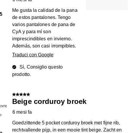
Me gusta la calidad de la pana
5
de estos pantalones. Tengo
varios pantalones de pana de
CyA y para mí son
imprescindibles en invierno.
Además, son casi irrompibles.
Traduci con Google
Sì, Consiglio questo
prodotto.
5 su 5 stelle.
Beige corduroy broek
ENTE
6 mesi fa
O
Goedzittende 5 pocket corduroy broek met fijne rib,
rechtvallende pijp, in een mooie tint beige. Zacht en