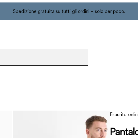
Spedizione gratuita su tutti gli ordini – solo per poco.
Esaurito onli
Pantalo