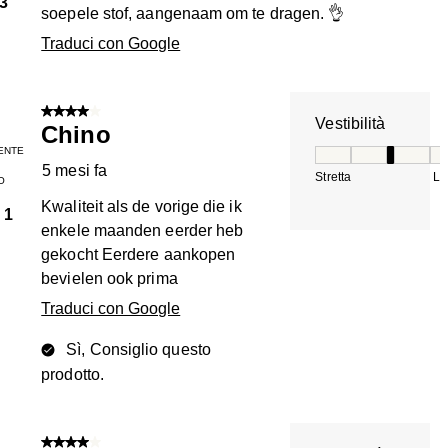
3
soepele stof, aangenaam om te dragen. 👌
Traduci con Google
4 su 5 stelle.
Vestibilità
Chino
ENTE
Vestibilità, 3 su 5
5 mesi fa
Stretta
La
O
Kwaliteit als de vorige die ik
1
enkele maanden eerder heb
gekocht Eerdere aankopen
bevielen ook prima
Traduci con Google
Sì, Consiglio questo
prodotto.
4 su 5 stelle.