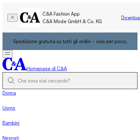
C&A Fashion App
Downloa
C&A Mode GmbH & Co. KG
Spedizione gratuita su tutti gli ordini – solo per poco.
Homepage di C&A
Donna
Uomo
Bambini
Neonati