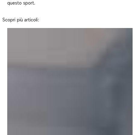
questo sport.
Sco­pri più ar­ti­co­li: