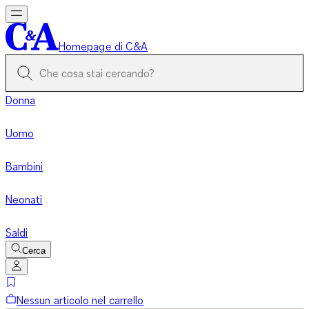
Homepage di C&A
Donna
Uomo
Bambini
Neonati
Saldi
Cerca
Nessun articolo nel carrello