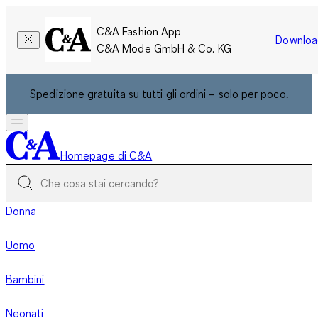
C&A Fashion App
Downloa
C&A Mode GmbH & Co. KG
Spedizione gratuita su tutti gli ordini – solo per poco.
Homepage di C&A
Donna
Uomo
Bambini
Neonati