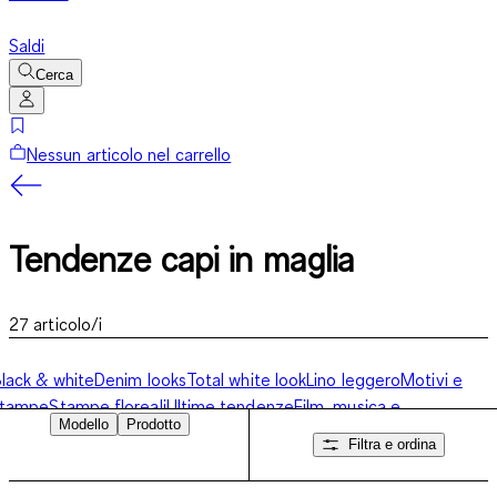
Saldi
Cerca
Nessun articolo nel carrello
Tendenze capi in maglia
27
articolo/i
lack & white
Denim looks
Total white look
Lino leggero
Motivi e
stampe
Stampe floreali
Ultime tendenze
Film, musica e
Modello
Prodotto
oghi
Tendenze capi in maglia
Filtra e ordina