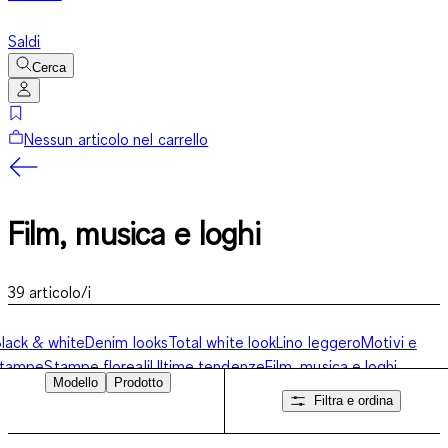
Saldi
Cerca
Nessun articolo nel carrello
Film, musica e loghi
39
articolo/i
lack & white
Denim looks
Total white look
Lino leggero
Motivi e
stampe
Stampe floreali
Ultime tendenze
Film, musica e loghi
Modello
Prodotto
Filtra e ordina