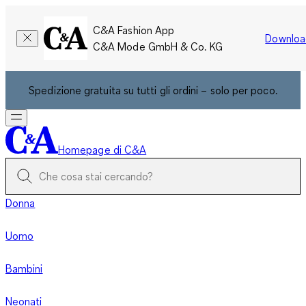
C&A Fashion App
Downloa
C&A Mode GmbH & Co. KG
Spedizione gratuita su tutti gli ordini – solo per poco.
Homepage di C&A
Donna
Uomo
Bambini
Neonati