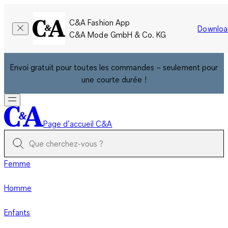
C&A Fashion App
Downloa
C&A Mode GmbH & Co. KG
Envoi gratuit pour toutes les commandes – seulement pour
une courte durée !
Page d’accueil C&A
Femme
Homme
Enfants