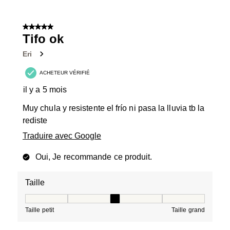
5 sur 5 étoiles.
Tifo ok
Eri
ACHETEUR VÉRIFIÉ
il y a 5 mois
Muy chula y resistente el frío ni pasa la lluvia tb la
rediste
Traduire avec Google
Oui, Je recommande ce produit.
Taille
Taille, 3 sur 5, où 1 est égal à Taille petit et 5 est égal à
Taille petit
Taille grand