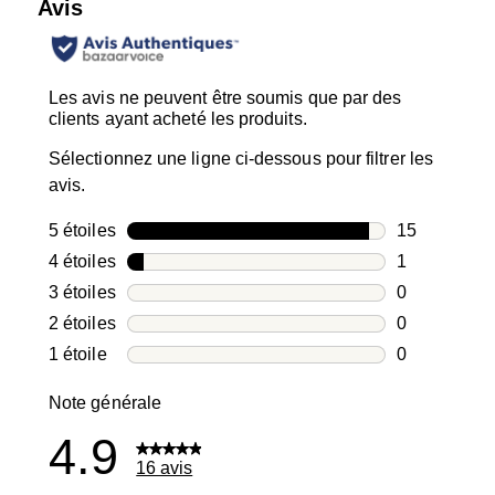
Avis
Les avis ne peuvent être soumis que par des
clients ayant acheté les produits.
Sélectionnez une ligne ci-dessous pour filtrer les
avis.
5 étoiles
étoiles
15
15 avis avec
4 étoiles
étoiles
1
1 avis avec 4
3 étoiles
étoiles
0
0 avis avec 3
2 étoiles
étoiles
0
0 avis avec 2
1 étoile
étoiles
0
0 avis avec 1
Note générale
4.9
16 avis