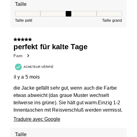
Taille
Taille, 3 sur 5, où 1 est égal à Taille petit et 5 est égal à
Taille petit
Taille grand
5 sur 5 étoiles.
perfekt für kalte Tage
Fam
ACHETEUR VÉRIFIÉ
il y a 5 mois
die Jacke gefällt sehr gut, wenn auch die Farbe
etwas abweicht (das graue Muster wechselt
teilweise ins grüne). Sie hält gut warm.Einzig 1-2
Innentaschen mit Reisverschluß werden vermisst.
Traduire avec Google
Taille