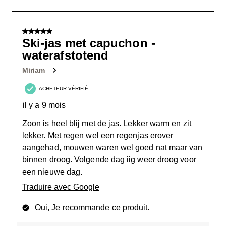
à
6
sur
5 sur 5 étoiles.
16
Ski-jas met capuchon -
avis.
waterafstotend
Miriam
ACHETEUR VÉRIFIÉ
il y a 9 mois
Zoon is heel blij met de jas. Lekker warm en zit
lekker. Met regen wel een regenjas erover
aangehad, mouwen waren wel goed nat maar van
binnen droog. Volgende dag iig weer droog voor
een nieuwe dag.
Traduire avec Google
Oui, Je recommande ce produit.