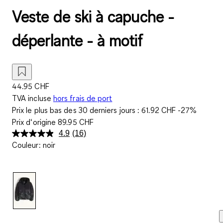
Veste de ski à capuche -
déperlante - à motif
44.95 CHF
TVA incluse
hors frais de port
Prix le plus bas des 30 derniers jours :
61.92 CHF
-27%
Prix d‘origine
89.95 CHF
4.9
(16)
Lire
Couleur
:
noir
16
avis.
Lien
sur
la
même
page.