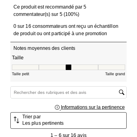
Ce produit est recommandé par 5
commentateur(s) sur 5 (100%)
0 sur 16 consommateurs ont reçu un échantillon
de produit ou ont participé à une promotion
Notes moyennes des clients
Taille
Taille, 3 sur 5, où 1 est égal à Taille petit et 5 est égal à T
Taille petit
Taille grand
Zone de recherche de sujet et d'avis
Informations sur la pertinence
Affich
Trier par
Les plus pertinents
1
1
–
6 sur 16
avis