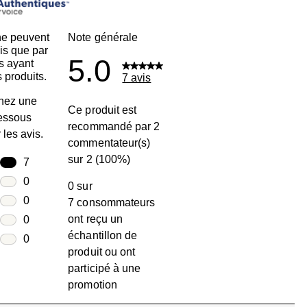
ne peuvent
Note générale
is que par
5.0
s ayant
 produits.
7 avis
nez une
Ce produit est
dessous
recommandé par 2
r les avis.
commentateur(s)
sur 2 (100%)
toiles
7
7 avis avec 5 étoiles.
toiles
0
0 sur
0 avis avec 4 étoiles.
toiles
0
7 consommateurs
0 avis avec 3 étoiles.
ont reçu un
toiles
0
échantillon de
0 avis avec 2 étoiles.
oiles
0
produit ou ont
0 avis avec 1 étoile.
participé à une
promotion