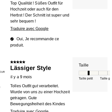
Top Qualität ! Süßes Outfit für
Hochzeit oder auch für den
Herbst ! Der Schnitt ist super und
sehr bequem !
Traduire avec Google
Oui, Je recommande ce
produit.
5 sur 5 étoiles.
Taille
Lässiger Style
EUR
Taille, 2 sur 5, où 
il y a 9 mois
Taille petit
Taille g
Tolles Outfit gut verarbeitet.
m
Wurde von uns zu einer Hochzeit
getragen. Gute
Bewegungsfreiheit des Kindes
Traduire avec Google