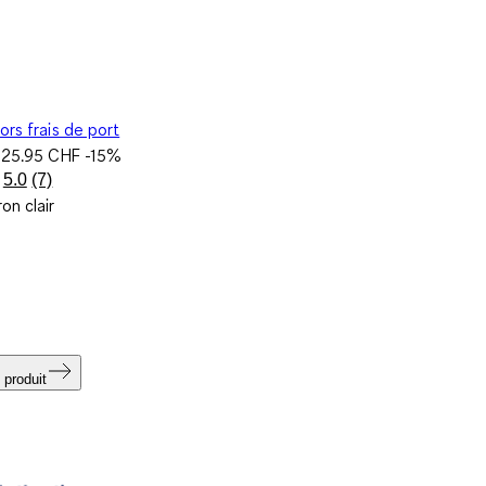
ors frais de port
e
25.95 CHF
-15%
5.0
(7)
Lire
on clair
7
avis.
Lien
sur
la
même
page.
 produit