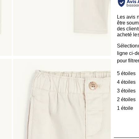
Les avis 
être soum
des client
acheté les
Sélection
ligne ci-
pour filtre
5 étoiles
é
4 étoiles
é
3 étoiles
é
2 étoiles
é
1 étoile
ét