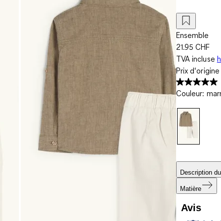
Ensemble
21.95 CHF
TVA incluse
h
Prix d‘origin
Couleur
:
marr
Description du
Matière
Avis