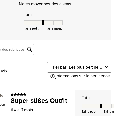
Notes moyennes des clients
Taille
Taille, 2.5 sur 5, où 1 est égal à Taille petit et 5 es
Taille petit
Taille grand
herche de sujet et d'avis
Trier par
Les plus pertinents
avis
Informations sur la pertinence
Aff
5 sur 5 étoiles.
to
Taille
Super süßes Outfit
EUR
Taille, 3 sur 5, où 
il y a 9 mois
Taille petit
Taille g