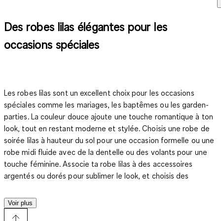
Des robes lilas élégantes pour les
occasions spéciales
Les robes lilas sont un excellent choix pour les occasions
spéciales comme les mariages, les baptêmes ou les garden-
parties. La couleur douce ajoute une touche romantique à ton
look, tout en restant moderne et stylée. Choisis une robe de
soirée lilas à hauteur du sol pour une occasion formelle ou une
robe midi fluide avec de la dentelle ou des volants pour une
touche féminine. Associe ta robe lilas à des accessoires
argentés ou dorés pour sublimer le look, et choisis des
sandales délicates ou des escarpins élégants pour compléter
ta tenue. Avec des vêtements lilas, tu seras la star de tous les
Voir plus
événements.