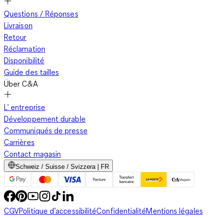
Questions / Réponses
Livraison
Si tu veux ajouter des touches de couleur subtiles à ta tenue,
Retour
les accessoires lilas sont le choix parfait. Des sacs aux
Réclamation
chaussures en passant par les bijoux, les accessoires lilas sont
Disponibilité
polyvalents et ajoutent un petit plus à ton look. Un
sac à main
Guide des tailles
lilas est un accessoire élégant qui ajoute une touche de
Über C&A
couleur à n'importe quelle tenue. Des boucles d'oreilles ou un
collier de couleur lilas apportent également une touche
L' entreprise
élégante. Combine ces accessoires avec des couleurs neutres
Développement durable
pour bien les mettre en valeur, ou utilise-les de manière ciblée
Communiqués de presse
pour créer une tenue monochrome.
Carrières
Contact magasin
Schweiz / Suisse / Svizzera | FR
Vêtements lilas pour le bureau
CGV
Politique d’accessibilité
Confidentialité
Mentions légales