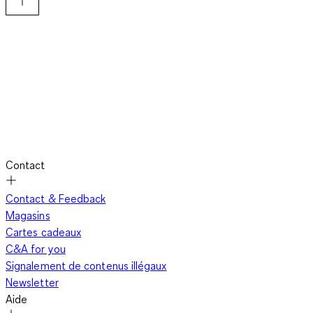
Vêtements lilas décontractés pour tous les jours
Les vêtements lilas ne sont pas seulement adaptés aux
événements festifs, ils sont aussi parfaits pour ton look de
tous les jours. Un
t-shirt
ou un chemisier lilas se combine de
multiples façons et attire tous les regards. Porte un chemisier
Contact
lilas avec ton jean préféré ou combine un t-shirt lilas avec une
jupe blanche pour un look estival frais. Si tu préfères le sport,
Contact & Feedback
les sweat-shirts ou les sweat-shirts à capuche de couleur lilas
Magasins
sont un excellent choix. Ces combinaisons créent une tenue
Cartes cadeaux
élégante mais confortable, idéale pour les activités de loisirs.
C&A for you
Signalement de contenus illégaux
Newsletter
Des accessoires lilas élégants pour le petit plus
Aide