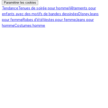
Les vêtements lilas sont également parfaits pour le bureau et
Paramétrer les cookies
ajoutent une touche de fraîcheur et de modernité à ta tenue
Tendance
Tenues de soirée pour homme
Vêtements pour
de travail. Un
blazer
lilas est une excellente façon d'égayer ta
enfants avec des motifs de bandes dessinées
Disney
Jeans
tenue de travail. Combine-le avec un chemisier blanc et un
pour femme
Robes d'été
Vestes pour femme
Jeans pour
pantalon noir pour un look professionnel. Les blouses ou les
homme
Costumes homme
chemises lilas sont également un choix élégant pour le travail.
Si tu veux être un peu plus audacieux, essaie un costume lilas
pour une déclaration de mode. Les vêtements lilas s'intègrent
parfaitement dans la garde-robe de travail et font en sorte
que tu aies toujours du style et de l'assurance.
Mix and Match : possibilités de combinaison avec les
vêtements en lilas.
Les vêtements lilas se combinent parfaitement avec
différentes couleurs et styles. Pour un look harmonieux, tu