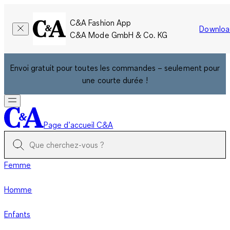
C&A Fashion App
Downloa
C&A Mode GmbH & Co. KG
Envoi gratuit pour toutes les commandes – seulement pour
une courte durée !
Page d’accueil C&A
Femme
Homme
Enfants