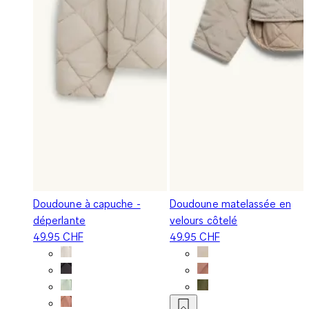
Doudoune à capuche -
Doudoune matelassée en
déperlante
velours côtelé
49.95 CHF
49.95 CHF