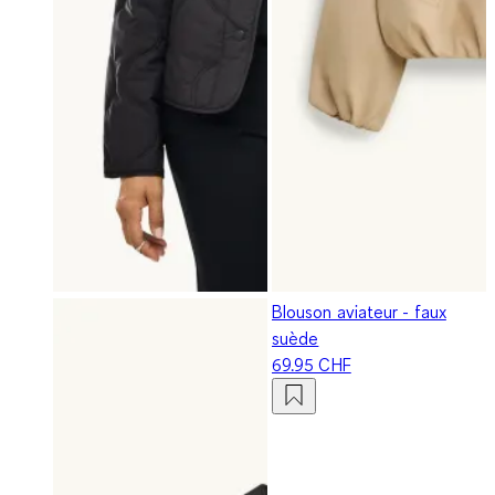
Blouson aviateur - faux
suède
69.95 CHF