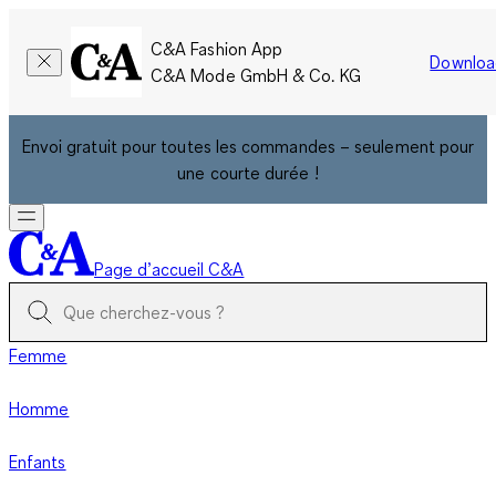
C&A Fashion App
Downloa
C&A Mode GmbH & Co. KG
Envoi gratuit pour toutes les commandes – seulement pour
une courte durée !
Page d’accueil C&A
Femme
Homme
Enfants