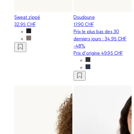
Sweat zippé
Doudoune
32.95 CHF
17.90 CHF
Prix le plus bas des 30
derniers jours :
34.95 CHF
-48%
Prix d‘origine
49.95 CHF