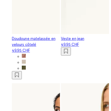
Doudoune matelassée en
Veste en jean
velours côtelé
49.95 CHF
49.95 CHF