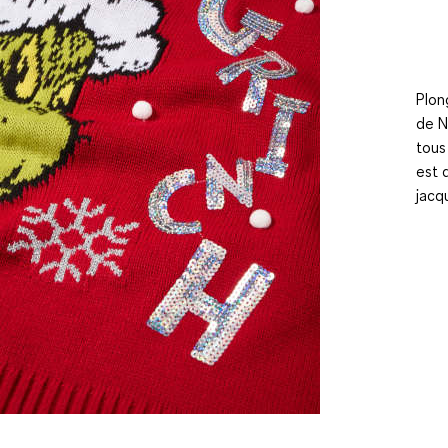
Plon
de N
tous
est 
jacq