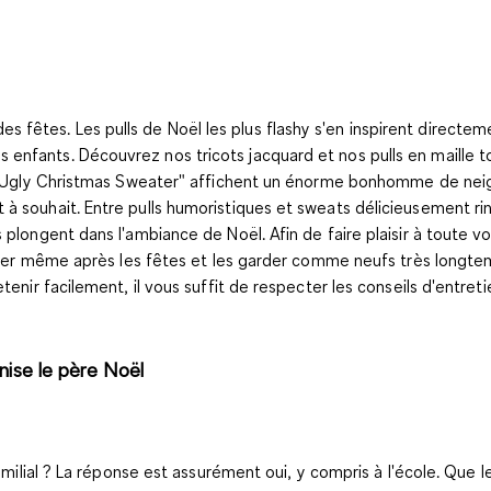
fêtes. Les pulls de Noël les plus flashy s'en inspirent directe
enfants. Découvrez nos tricots jacquard et nos pulls en maille t
s "Ugly Christmas Sweater" affichent un énorme bonhomme de neige
à souhait. Entre pulls humoristiques et sweats délicieusement rin
 plongent dans l'ambiance de Noël. Afin de faire plaisir à toute v
 porter même après les fêtes et les garder comme neufs très longt
tenir facilement, il vous suffit de respecter les conseils d'entret
nise le père Noël
amilial ? La réponse est assurément oui, y compris à l'école. Que l