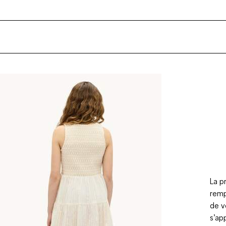
La p
remp
de v
s’ap