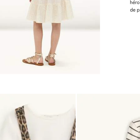
héro
de p