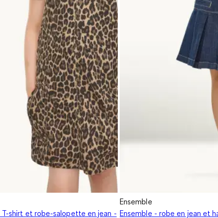
Ensemble
T-shirt et robe-salopette en jean -
Ensemble - robe en jean et 