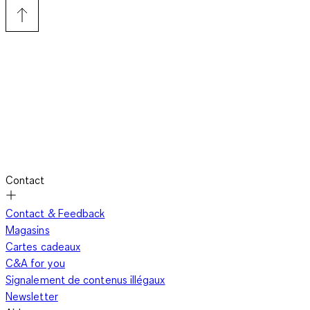
Chez C&A, nous vous accompagnons dans tous les moments
de la vie, y compris lors de vos séances de loisir et de
baignade en famille l'été. Avec notre marque
Rodeo Sport
,
nos stylistes ont conçu pour vous une collection de vêtements
de protection UV pour enfants capables de résister aux rayons
ultra-violets. Afin d'équiper toute la fratrie, nous proposons
des
maillots de bain
, des
t-shirts
et des
combinaisons anti-UV
pour tous les âges et pour toutes les activités. Baignades,
châteaux de sable, jeux dans les vagues ou séances de
bodyboard, à chacun ses activités en restant protégé grâce à
nos vêtements de protection UV pour enfants.
Contact
Contact & Feedback
Pour protéger les enfants des rayons ultra-violets sur la plage
Magasins
comme des dangers de la réverbération dans l'eau, nous
Cartes cadeaux
concevons des
combinaisons anti-UV pour bébé
et des
C&A for you
maillots de bain et des t-shirts anti-UV pour enfant avec un
Signalement de contenus illégaux
indice UPF 50+ maximal
. Les textiles que nous choisissons
Newsletter
sont non seulement protecteurs mais aussi très agréables à