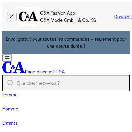
C&A Fashion App
Downloa
C&A Mode GmbH & Co. KG
Envoi gratuit pour toutes les commandes – seulement pour
une courte durée !
Page d’accueil C&A
Femme
Homme
Enfants